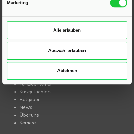
Marketing
Mit umfassendem Fachwissen und lokaler Expertise
beraten wir Sie in allen Fragen rund um Ihr Haus oder
Ihre Wohnung in der Region Kaltenkirchen und Klein
Rönnau. Sprechen Sie uns an – wir sind für Sie da.
Alle erlauben
Auswahl erlauben
INHALT
Start
Ablehnen
Immobilien
Für Eigentümer
Kurzgutachten
Ratgeber
News
Über uns
Karriere