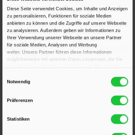
Diese Seite verwendet Cookies, um Inhalte und Anzeigen
23795 Klein Rönnau
zu personalisieren, Funktionen für soziale Medien
Bollmoor 2
anbieten zu können und die Zugriffe auf unsere Webseite
Telefon:
04551 901690
zu analysieren. Außerdem geben wir Informationen zu
Ihrer Verwendung unserer Webseite an unsere Partner
24568 Kaltenkirchen
für soziale Medien, Analysen und Werbung
Holstenstraße 26
weiter. Unsere Partner führen diese Informationen
Telefon:
04191 2749279
möglicherweise mit weiteren Daten zusammen, die Sie
ihnen bereitgestellt haben oder die sie im Rahmen Ihrer
E-Mail:
info@hinrichsen-immobilien.com
Nutzung der Dienste gesammelt haben.
Einwilligungsauswahl
Notwendig
PROFIL
Präferenzen
Als kompetenter
Immobilienmakler in Klein Rönnau
und Kaltenkirchen
stehen wir Ihnen beim Verkauf und
Statistiken
bei der Vermietung Ihrer Immobilie zur Seite.