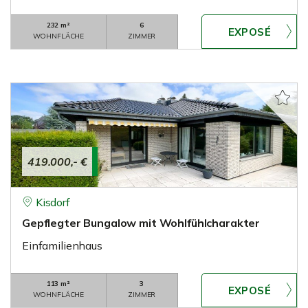
232 m²
6
WOHNFLÄCHE
ZIMMER
419.000,- €
Kisdorf
Gepflegter Bungalow mit Wohlfühlcharakter
Einfamilienhaus
113 m²
3
WOHNFLÄCHE
ZIMMER