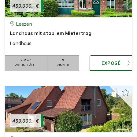
459.000,- €
Leezen
Landhaus mit stabilem Mietertrag
Landhaus
252 m²
9
WOHNFLÄCHE
ZIMMER
459.000,- €