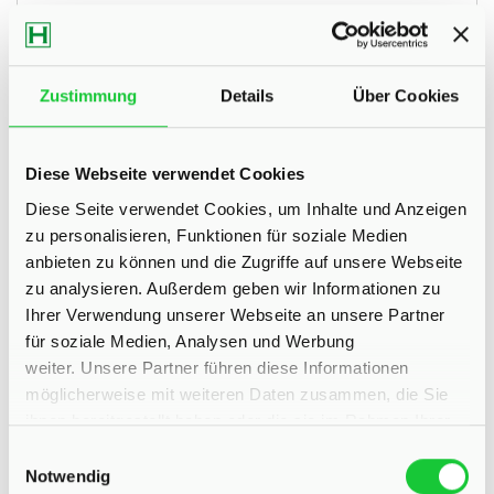
Einfamilienhaus
80 m²
3
WOHNFLÄCHE
ZIMMER
Zustimmung
Details
Über Cookies
Diese Webseite verwendet Cookies
Diese Seite verwendet Cookies, um Inhalte und Anzeigen
zu personalisieren, Funktionen für soziale Medien
anbieten zu können und die Zugriffe auf unsere Webseite
zu analysieren. Außerdem geben wir Informationen zu
529.000,- €
Ihrer Verwendung unserer Webseite an unsere Partner
für soziale Medien, Analysen und Werbung
Quickborn
weiter. Unsere Partner führen diese Informationen
Großzügig Wohnen, frei gestalten
möglicherweise mit weiteren Daten zusammen, die Sie
ihnen bereitgestellt haben oder die sie im Rahmen Ihrer
Einfamilienhaus
Nutzung der Dienste gesammelt haben.
Einwilligungsauswahl
Notwendig
136 m²
5