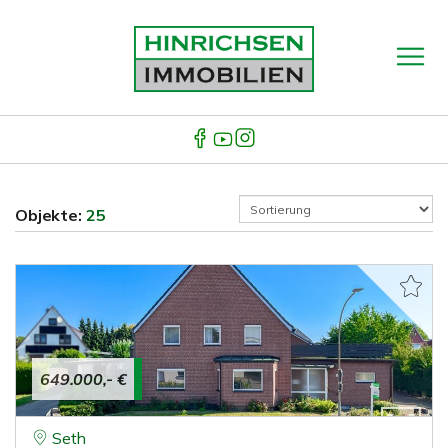
Objekte:
25
649.000,- €
Seth