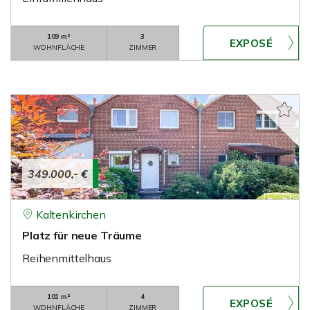
109 m²
3
WOHNFLÄCHE
ZIMMER
349.000,- €
Kaltenkirchen
Platz für neue Träume
Reihenmittelhaus
101 m²
4
WOHNFLÄCHE
ZIMMER