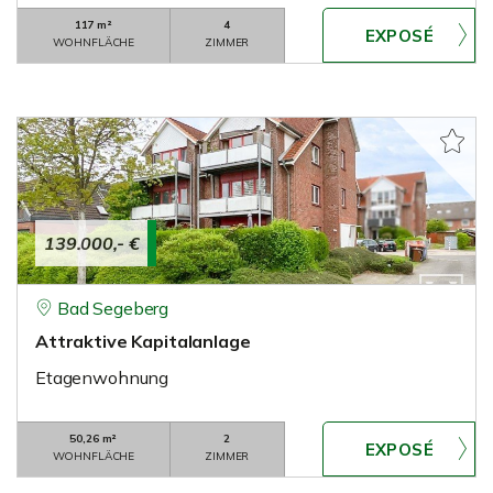
117 m²
4
WOHNFLÄCHE
ZIMMER
139.000,- €
Bad Segeberg
Attraktive Kapitalanlage
Etagenwohnung
50,26 m²
2
WOHNFLÄCHE
ZIMMER