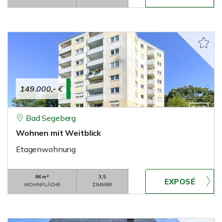
149.000,- €
Bad Segeberg
Wohnen mit Weitblick
Etagenwohnung
86 m²
3,5
WOHNFLÄCHE
ZIMMER