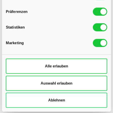
WOHNFLÄCHE
ZIMMER
Präferenzen
Statistiken
Marketing
499.000,- €
Itzstedt
Alle erlauben
Familienglück in ruhiger Spielstraße
Einfamilienhaus
Auswahl erlauben
138 m²
5
WOHNFLÄCHE
ZIMMER
Ablehnen