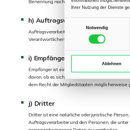
Informationen möglicherweis
Benennung nach dem Unionsrecht oder dem Rech
Ihrer Nutzung der Dienste g
h) Auftragsverarbeiter
Einwilligungsauswahl
Notwendig
Auftragsverarbeiter ist eine natürliche oder jur
Verantwortlichen verarbeitet.
i) Empfänger
Ablehnen
Empfänger ist eine natürliche oder juristische 
davon, ob es sich bei ihr um einen Dritten han
dem Recht der Mitgliedstaaten möglicherweise 
j) Dritter
Dritter ist eine natürliche oder juristische Per
Auftragsverarbeiter und den Personen, die unter
personenbezogenen Daten zu verarbeiten.