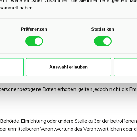
e mit weiteren Daten zusammen, die Sie ihnen bereitgestellt ha
t der Mitgliedstaaten vorgesehen werden.
esammelt haben.
Präferenzen
Statistiken
istische Person, Behörde, Einrichtung oder andere Stelle, die 
Auswahl erlauben
Person, Behörde, Einrichtung oder andere Stelle, der persone
delt oder nicht. Behörden, die im Rahmen eines bestimmten U
personenbezogene Daten erhalten, gelten jedoch nicht als Em
son, Behörde, Einrichtung oder andere Stelle außer der betroffe
 der unmittelbaren Verantwortung des Verantwortlichen oder de