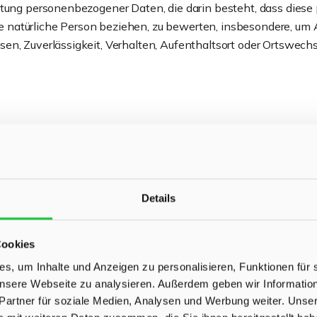
arbeitung personenbezogener Daten, die darin besteht, dass d
e natürliche Person beziehen, zu bewerten, insbesondere, um A
ssen, Zuverlässigkeit, Verhalten, Aufenthaltsort oder Ortswech
enbezogener Daten in einer Weise, auf welche die personenb
troffenen Person zugeordnet werden können, sofern diese zu
aßnahmen unterliegen, die gewährleisten, dass die personenb
n werden.
Details
 Verarbeitung Verantwortlicher
Cookies
ortlicher ist die natürliche oder juristische Person, Behörde, Ei
s, um Inhalte und Anzeigen zu personalisieren, Funktionen für 
tel der Verarbeitung von personenbezogenen Daten entscheide
 unsere Webseite zu analysieren. Außerdem geben wir Informati
Partner für soziale Medien, Analysen und Werbung weiter. Unser
iedstaaten vorgegeben, so kann der Verantwortliche beziehun