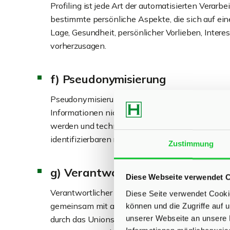
Profiling ist jede Art der automatisierten Ver
bestimmte persönliche Aspekte, die sich auf ein
Lage, Gesundheit, persönlicher Vorlieben, Intere
vorherzusagen.
f) Pseudonymisierung
Pseudonymisierung ist die Verarbeitung person
Informationen nicht mehr einer spezifischen be
werden und technischen und organisatorischen M
identifizierbaren natürlichen Person zugewiese
Zustimmung
g) Verantwortlicher oder für die
Diese Webseite verwendet 
Verantwortlicher oder für die Verarbeitung Verantw
Diese Seite verwendet Cookie
gemeinsam mit anderen über die Zwecke und Mit
können und die Zugriffe auf
unserer Webseite an unsere 
durch das Unionsrecht oder das Recht der Mitgl