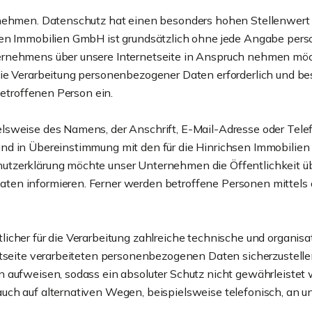
rnehmen. Datenschutz hat einen besonders hohen Stellenwert f
sen Immobilien GmbH ist grundsätzlich ohne jede Angabe per
ernehmens über unsere Internetseite in Anspruch nehmen möch
ie Verarbeitung personenbezogener Daten erforderlich und best
betroffenen Person ein.
lsweise des Namens, der Anschrift, E-Mail-Adresse oder Telef
und in Übereinstimmung mit den für die Hinrichsen Immobilie
utzerklärung möchte unser Unternehmen die Öffentlichkeit ü
en informieren. Ferner werden betroffene Personen mittels d
licher für die Verarbeitung zahlreiche technische und organ
netseite verarbeiteten personenbezogenen Daten sicherzustell
 aufweisen, sodass ein absoluter Schutz nicht gewährleistet 
ch auf alternativen Wegen, beispielsweise telefonisch, an un