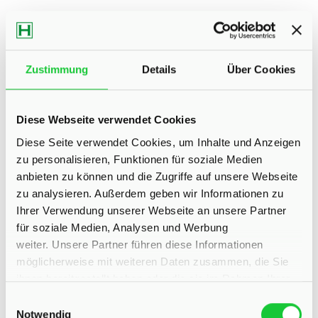
Zustimmung
Details
Über Cookies
Diese Webseite verwendet Cookies
Diese Seite verwendet Cookies, um Inhalte und Anzeigen
Sie möchten mehr
zu personalisieren, Funktionen für soziale Medien
über uns erfahren?
anbieten zu können und die Zugriffe auf unsere Webseite
zu analysieren. Außerdem geben wir Informationen zu
Ihrer Verwendung unserer Webseite an unsere Partner
für soziale Medien, Analysen und Werbung
Füllen Sie das folgende Formular aus und wir melden uns
weiter. Unsere Partner führen diese Informationen
zum gewünschten Termin bei Ihnen
möglicherweise mit weiteren Daten zusammen, die Sie
ihnen bereitgestellt haben oder die sie im Rahmen Ihrer
Nutzung der Dienste gesammelt haben.
Einwilligungsauswahl
Notwendig