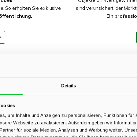
abei!
Objekte an Wert gewinnen,
. So erhalten Sie exklusive
sind verunsichert, der Markt
röffentlichung.
Ein professio
Details
Cookies
en Wert hat Ihre Immo
s, um Inhalte und Anzeigen zu personalisieren, Funktionen für 
 unsere Webseite zu analysieren. Außerdem geben wir Informati
Wie hat sich der Wert Ihrer Immobilie entwickelt?
Partner für soziale Medien, Analysen und Werbung weiter. Unser
re Immobilie und innerhalb von
drei Minuten haben Sie die