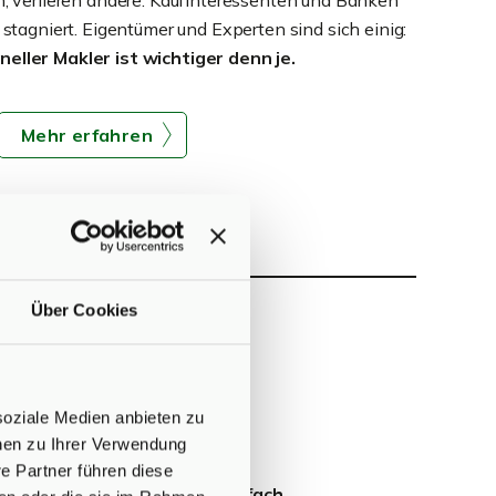
 verlieren andere. Kaufinteressenten und Banken
 stagniert. Eigentümer und Experten sind sich einig:
neller Makler ist wichtiger denn je.
Mehr erfahren
Über Cookies
bilie?
soziale Medien anbieten zu
onen zu Ihrer Verwendung
e Partner führen diese
 Antwort in Ihrem E-Mail-Postfach