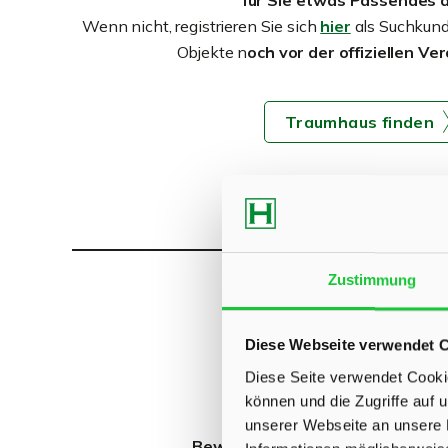
für Sie etwas Passendes d
Wenn nicht, registrieren Sie sich
hier
als Suchkunde
Objekte n
och vor der offiziellen Ve
Traumhaus finden
Zustimmung
Diese Webseite verwendet 
Welch
Diese Seite verwendet Cookie
können und die Zugriffe auf
unserer Webseite an unsere 
Bewerten Sie jetzt kostenlos Ih