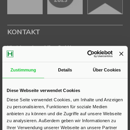
KONTAKT
Hinrichsen Immobilien GmbH
23795 Klein Rönnau
Bollmoor 2
Zustimmung
Details
Über Cookies
Telefon:
04551 901690
Diese Webseite verwendet Cookies
24568 Kaltenkirchen
Holstenstraße 26
Diese Seite verwendet Cookies, um Inhalte und Anzeigen
zu personalisieren, Funktionen für soziale Medien
Telefon:
04191 2749279
anbieten zu können und die Zugriffe auf unsere Webseite
zu analysieren. Außerdem geben wir Informationen zu
E-Mail:
info@hinrichsen-immobilien.com
Ihrer Verwendung unserer Webseite an unsere Partner