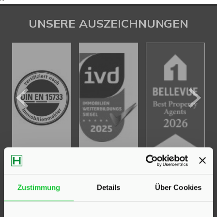
UNSERE AUSZEICHNUNGEN
KONTAKT
Zustimmung
Details
Über Cookies
Hinrichsen Immobilien GmbH