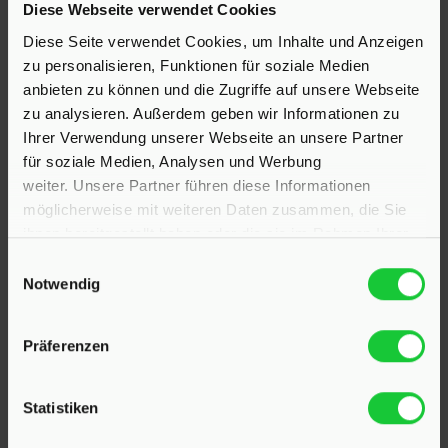
Diese Webseite verwendet Cookies
23795 Klein Rönnau
Diese Seite verwendet Cookies, um Inhalte und Anzeigen
Bollmoor 2
zu personalisieren, Funktionen für soziale Medien
Telefon:
04551 901690
anbieten zu können und die Zugriffe auf unsere Webseite
zu analysieren. Außerdem geben wir Informationen zu
24568 Kaltenkirchen
Ihrer Verwendung unserer Webseite an unsere Partner
Holstenstraße 26
für soziale Medien, Analysen und Werbung
weiter. Unsere Partner führen diese Informationen
Telefon:
04191 2749279
möglicherweise mit weiteren Daten zusammen, die Sie
ihnen bereitgestellt haben oder die sie im Rahmen Ihrer
E-Mail:
info@hinrichsen-immobilien.com
Nutzung der Dienste gesammelt haben.
Einwilligungsauswahl
Notwendig
PROFIL
Präferenzen
Als kompetenter
Immobilienmakler in Klein Rönnau
und Kaltenkirchen
stehen wir Ihnen beim Verkauf und
Statistiken
bei der Vermietung Ihrer Immobilie zur Seite.