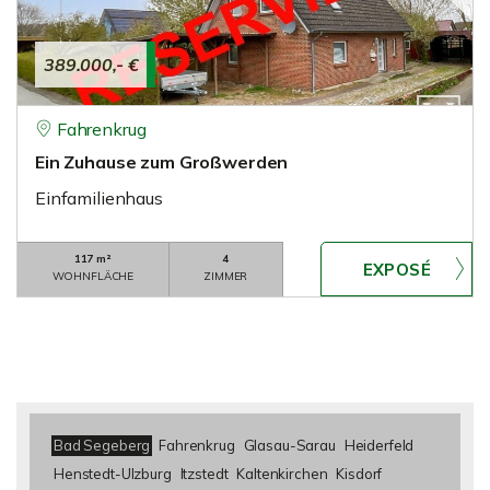
389.000,- €
Fahrenkrug
Ein Zuhause zum Großwerden
Einfamilienhaus
117 m²
4
WOHNFLÄCHE
ZIMMER
Bad Segeberg
Fahrenkrug
Glasau-Sarau
Heiderfeld
Henstedt-Ulzburg
Itzstedt
Kaltenkirchen
Kisdorf