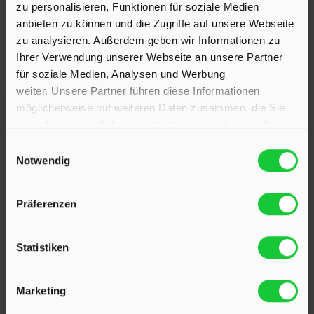
zu personalisieren, Funktionen für soziale Medien
anbieten zu können und die Zugriffe auf unsere Webseite
zu analysieren. Außerdem geben wir Informationen zu
Ihrer Verwendung unserer Webseite an unsere Partner
für soziale Medien, Analysen und Werbung
weiter. Unsere Partner führen diese Informationen
möglicherweise mit weiteren Daten zusammen, die Sie
ihnen bereitgestellt haben oder die sie im Rahmen Ihrer
Nutzung der Dienste gesammelt haben.
Einwilligungsauswahl
Notwendig
KONTAKT
Präferenzen
Hinrichsen Immobilien GmbH
Statistiken
23795 Klein Rönnau
Marketing
Bollmoor 2
Telefon:
04551 901690