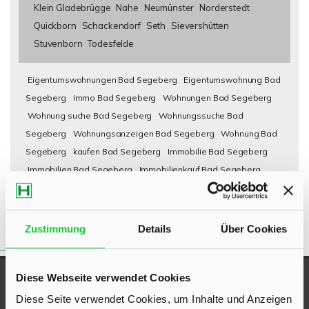
Klein Gladebrügge
Nahe
Neumünster
Norderstedt
Quickborn
Schackendorf
Seth
Sievershütten
Stuvenborn
Todesfelde
Eigentumswohnungen Bad Segeberg
Eigentumswohnung Bad
Segeberg
Immo Bad Segeberg
Wohnungen Bad Segeberg
Wohnung suche Bad Segeberg
Wohnungssuche Bad
Segeberg
Wohnungsanzeigen Bad Segeberg
Wohnung Bad
Segeberg
kaufen Bad Segeberg
Immobilie Bad Segeberg
Immobilien Bad Segeberg
Immobilienkauf Bad Segeberg
Zustimmung
Details
Über Cookies
...
Diese Webseite verwendet Cookies
UNSERE AUSZEICHNUNGEN
Diese Seite verwendet Cookies, um Inhalte und Anzeigen