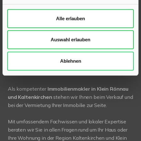
24568 Kaltenkirchen
Alle erlauben
Holstenstraße 26
Telefon:
04191 2749279
Auswahl erlauben
E-Mail:
info@hinrichsen-immobilien.com
Ablehnen
PROFIL
Als kompetenter
Immobilienmakler in Klein Rönnau
und Kaltenkirchen
stehen wir Ihnen beim Verkauf und
bei der Vermietung Ihrer Immobilie zur Seite.
Mit umfassendem Fachwissen und lokaler Expertise
beraten wir Sie in allen Fragen rund um Ihr Haus oder
Ihre Wohnung in der Region Kaltenkirchen und Klein