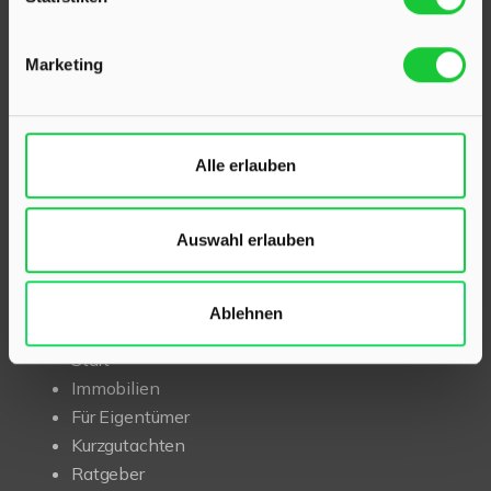
Als kompetenter
Immobilienmakler in Klein Rönnau
und Kaltenkirchen
stehen wir Ihnen beim Verkauf und
Marketing
bei der Vermietung Ihrer Immobilie zur Seite.
Mit umfassendem Fachwissen und lokaler Expertise
beraten wir Sie in allen Fragen rund um Ihr Haus oder
Alle erlauben
Ihre Wohnung in der Region Kaltenkirchen und Klein
Rönnau. Sprechen Sie uns an – wir sind für Sie da.
Auswahl erlauben
INHALT
Ablehnen
Start
Immobilien
Für Eigentümer
Kurzgutachten
Ratgeber