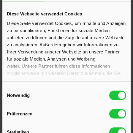
KONTAKT
Diese Webseite verwendet Cookies
Diese Seite verwendet Cookies, um Inhalte und Anzeigen
Hinrichsen Immobilien GmbH
zu personalisieren, Funktionen für soziale Medien
anbieten zu können und die Zugriffe auf unsere Webseite
23795 Klein Rönnau
zu analysieren. Außerdem geben wir Informationen zu
Bollmoor 2
Ihrer Verwendung unserer Webseite an unsere Partner
Telefon:
04551 901690
für soziale Medien, Analysen und Werbung
weiter. Unsere Partner führen diese Informationen
24568 Kaltenkirchen
möglicherweise mit weiteren Daten zusammen, die Sie
Holstenstraße 26
ihnen bereitgestellt haben oder die sie im Rahmen Ihrer
Telefon:
04191 2749279
Nutzung der Dienste gesammelt haben.
Einwilligungsauswahl
Notwendig
E-Mail:
info@hinrichsen-immobilien.com
Präferenzen
PROFIL
Statistiken