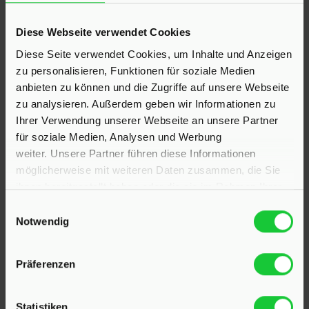
KONTAKT
Diese Webseite verwendet Cookies
Diese Seite verwendet Cookies, um Inhalte und Anzeigen
Hinrichsen Immobilien GmbH
zu personalisieren, Funktionen für soziale Medien
anbieten zu können und die Zugriffe auf unsere Webseite
23795 Klein Rönnau
zu analysieren. Außerdem geben wir Informationen zu
Bollmoor 2
Ihrer Verwendung unserer Webseite an unsere Partner
Telefon:
04551 901690
für soziale Medien, Analysen und Werbung
weiter. Unsere Partner führen diese Informationen
24568 Kaltenkirchen
möglicherweise mit weiteren Daten zusammen, die Sie
Holstenstraße 26
ihnen bereitgestellt haben oder die sie im Rahmen Ihrer
Telefon:
04191 2749279
Nutzung der Dienste gesammelt haben.
Einwilligungsauswahl
Notwendig
E-Mail:
info@hinrichsen-immobilien.com
Präferenzen
PROFIL
Statistiken