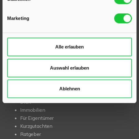
Als kompetenter
Immobilienmakler in Klein Rönnau
und Kaltenkirchen
stehen wir Ihnen beim Verkauf und
Marketing
bei der Vermietung Ihrer Immobilie zur Seite.
Mit umfassendem Fachwissen und lokaler Expertise
beraten wir Sie in allen Fragen rund um Ihr Haus oder
Alle erlauben
Ihre Wohnung in der Region Kaltenkirchen und Klein
Rönnau. Sprechen Sie uns an – wir sind für Sie da.
Auswahl erlauben
INHALT
Ablehnen
Start
Immobilien
Für Eigentümer
Kurzgutachten
Ratgeber