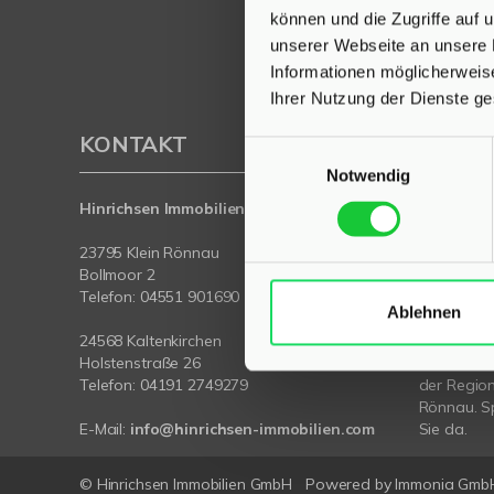
können und die Zugriffe auf
unserer Webseite an unsere 
Informationen möglicherweis
Ihrer Nutzung der Dienste g
KONTAKT
PROFI
Einwilligungsauswahl
Notwendig
Hinrichsen Immobilien GmbH
Als kompe
Klein Rön
23795 Klein Rönnau
wir Ihnen 
Bollmoor 2
Vermietung 
Telefon:
04551 901690
Ablehnen
Mit umfas
24568 Kaltenkirchen
Expertise 
Holstenstraße 26
rund um Ih
Telefon:
04191 2749279
der Region
Rönnau. Sp
E-Mail:
info@hinrichsen-immobilien.com
Sie da.
© Hinrichsen Immobilien GmbH
Powered by
Immonia Gmb