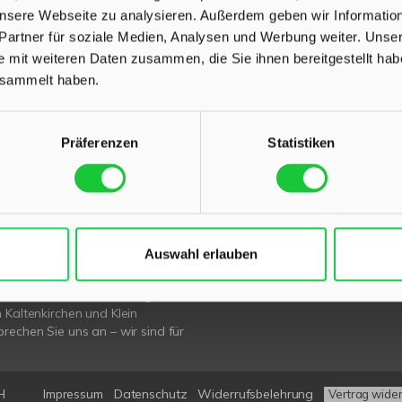
 unsere Webseite zu analysieren. Außerdem geben wir Informati
Partner für soziale Medien, Analysen und Werbung weiter. Unser
e mit weiteren Daten zusammen, die Sie ihnen bereitgestellt ha
esammelt haben.
L
INHALT
Präferenzen
Statistiken
tenter
Immobilienmakler in
Start
nau und Kaltenkirchen
stehen
Immobilien
beim Verkauf und bei der
Für Eigentümer
Ihrer Immobilie zur Seite.
Kurzgutachten
Ratgeber
Auswahl erlauben
sendem Fachwissen und lokaler
News
beraten wir Sie in allen Fragen
Über uns
r Haus oder Ihre Wohnung in
Karriere
 Kaltenkirchen und Klein
rechen Sie uns an – wir sind für
H
Impressum
Datenschutz
Widerrufsbelehrung
Vertrag wide