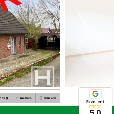
ock (
)
merken
drucken
Exzellent
5,0