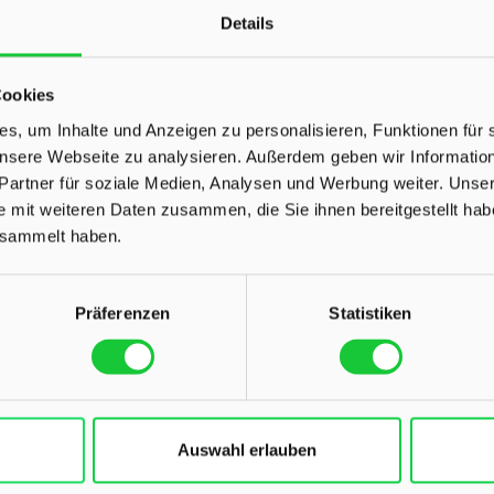
äude mit ca. 35 m² wohnlich nutzbarer Fläche inklusive
Details
mietung.
Cookies
faltung. Mehrere Schuppen, ein Doppelcarport sowie ein
s, um Inhalte und Anzeigen zu personalisieren, Funktionen für 
oote runden dieses attraktive Angebot ab.
 unsere Webseite zu analysieren. Außerdem geben wir Informati
Partner für soziale Medien, Analysen und Werbung weiter. Unser
utzungsmöglichkeiten - überzeugen Sie sich selbst bei
e mit weiteren Daten zusammen, die Sie ihnen bereitgestellt ha
esammelt haben.
Präferenzen
Statistiken
Auswahl erlauben