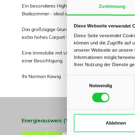
Ein besonderes Highlight ist das separate Nebengeb
Zustimmung
Badezimmer - ideal als Gästehaus, Büro oder zur Ver
Diese Webseite verwendet 
Das großzügige Grundstück bietet viel Raum zur Ent
Diese Seite verwendet Cookie
extra hohes Carport für Camper, Wohnmobile oder B
können und die Zugriffe auf
unserer Webseite an unsere 
Eine Immobilie mit viel Potenzial und zahlreichen N
Informationen möglicherweis
einer Besichtigung.
Ihrer Nutzung der Dienste g
Ihr Norman Kawig
Einwilligungsauswahl
Notwendig
Energieausweis (Verbrauchsausweis)
Ablehnen