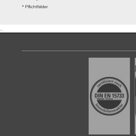
* Pflichtfelder
...