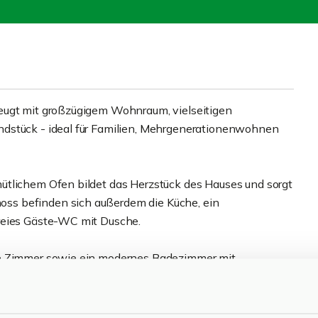
eugt mit großzügigem Wohnraum, vielseitigen
ndstück - ideal für Familien, Mehrgenerationenwohnen
ütlichem Ofen bildet das Herzstück des Hauses und sorgt
ss befinden sich außerdem die Küche, ein
reies Gäste-WC mit Dusche.
ne Zimmer sowie ein modernes Badezimmer mit
s bietet zusätzlichen Platz für Homeoffice, Hobby