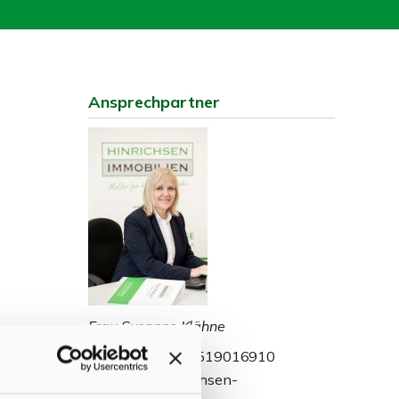
Ansprechpartner
Frau Susanne Klähne
Telefon: 004945519016910
s.klaehne@hinrichsen-