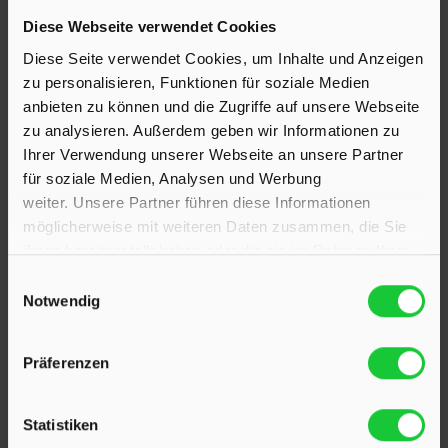
Diese Webseite verwendet Cookies
Hinrichsen Immobilien GmbH
Diese Seite verwendet Cookies, um Inhalte und Anzeigen
zu personalisieren, Funktionen für soziale Medien
23795 Klein Rönnau
anbieten zu können und die Zugriffe auf unsere Webseite
Bollmoor 2
zu analysieren. Außerdem geben wir Informationen zu
Telefon:
04551 901690
Ihrer Verwendung unserer Webseite an unsere Partner
für soziale Medien, Analysen und Werbung
24568 Kaltenkirchen
weiter. Unsere Partner führen diese Informationen
Holstenstraße 26
möglicherweise mit weiteren Daten zusammen, die Sie
Telefon:
04191 2749279
ihnen bereitgestellt haben oder die sie im Rahmen Ihrer
Nutzung der Dienste gesammelt haben.
Einwilligungsauswahl
E-Mail:
info@hinrichsen-immobilien.com
Notwendig
Präferenzen
PROFIL
Statistiken
Als kompetenter
Immobilienmakler in Klein Rönnau