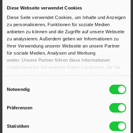
Diese Webseite verwendet Cookies
Hinrichsen Immobilien GmbH
Diese Seite verwendet Cookies, um Inhalte und Anzeigen
zu personalisieren, Funktionen für soziale Medien
23795 Klein Rönnau
anbieten zu können und die Zugriffe auf unsere Webseite
Bollmoor 2
zu analysieren. Außerdem geben wir Informationen zu
Telefon:
04551 901690
Ihrer Verwendung unserer Webseite an unsere Partner
für soziale Medien, Analysen und Werbung
24568 Kaltenkirchen
weiter. Unsere Partner führen diese Informationen
Holstenstraße 26
möglicherweise mit weiteren Daten zusammen, die Sie
Telefon:
04191 2749279
ihnen bereitgestellt haben oder die sie im Rahmen Ihrer
Nutzung der Dienste gesammelt haben.
Einwilligungsauswahl
E-Mail:
info@hinrichsen-immobilien.com
Notwendig
Präferenzen
PROFIL
Statistiken
Als kompetenter
Immobilienmakler in Klein Rönnau