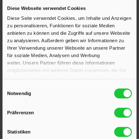
Diese Webseite verwendet Cookies
Hinrichsen Immobilien GmbH
Diese Seite verwendet Cookies, um Inhalte und Anzeigen
zu personalisieren, Funktionen für soziale Medien
23795 Klein Rönnau
anbieten zu können und die Zugriffe auf unsere Webseite
Bollmoor 2
zu analysieren. Außerdem geben wir Informationen zu
Telefon:
04551 901690
Ihrer Verwendung unserer Webseite an unsere Partner
für soziale Medien, Analysen und Werbung
24568 Kaltenkirchen
weiter. Unsere Partner führen diese Informationen
Holstenstraße 26
möglicherweise mit weiteren Daten zusammen, die Sie
Telefon:
04191 2749279
ihnen bereitgestellt haben oder die sie im Rahmen Ihrer
Nutzung der Dienste gesammelt haben.
Einwilligungsauswahl
E-Mail:
info@hinrichsen-immobilien.com
Notwendig
Präferenzen
PROFIL
Statistiken
Als kompetenter
Immobilienmakler in Klein Rönnau