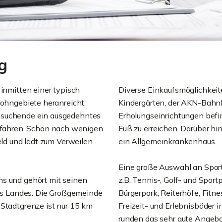
rg
 inmitten einer typisch
Diverse Einkaufsmöglichkeite
Wohngebiete heranreicht.
Kindergärten, der AKN-Bahnh
ssuchende ein ausgedehntes
Erholungseinrichtungen befi
fahren. Schon nach wenigen
Fuß zu erreichen. Darüber hi
eld und lädt zum Verweilen
ein Allgemeinkrankenhaus.
Eine große Auswahl an Sport-
ns und gehört mit seinen
z.B. Tennis-, Golf- und Spor
s Landes. Die Großgemeinde
Bürgerpark, Reiterhöfe, Fitn
 Stadtgrenze ist nur 15 km
Freizeit- und Erlebnisbäder 
runden das sehr gute Angebo