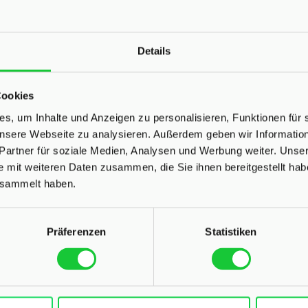
Details
Cookies
s, um Inhalte und Anzeigen zu personalisieren, Funktionen für 
 unsere Webseite zu analysieren. Außerdem geben wir Informati
Partner für soziale Medien, Analysen und Werbung weiter. Unser
e mit weiteren Daten zusammen, die Sie ihnen bereitgestellt ha
esammelt haben.
en Häuser in Henstedt
Präferenzen
Statistiken
Hier können Sie Ihre Immobilie in 3 Minuten analysieren