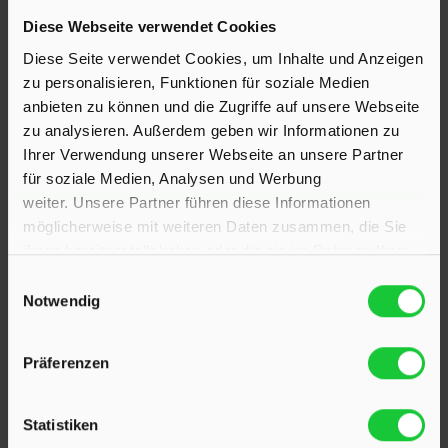
Diese Webseite verwendet Cookies
Hinrichsen Immobilien GmbH
Diese Seite verwendet Cookies, um Inhalte und Anzeigen
zu personalisieren, Funktionen für soziale Medien
23795 Klein Rönnau
anbieten zu können und die Zugriffe auf unsere Webseite
Bollmoor 2
zu analysieren. Außerdem geben wir Informationen zu
Telefon:
04551 901690
Ihrer Verwendung unserer Webseite an unsere Partner
für soziale Medien, Analysen und Werbung
24568 Kaltenkirchen
weiter. Unsere Partner führen diese Informationen
Holstenstraße 26
möglicherweise mit weiteren Daten zusammen, die Sie
Telefon:
04191 2749279
ihnen bereitgestellt haben oder die sie im Rahmen Ihrer
Nutzung der Dienste gesammelt haben.
Einwilligungsauswahl
E-Mail:
info@hinrichsen-immobilien.com
Notwendig
Präferenzen
PROFIL
Statistiken
Als kompetenter
Immobilienmakler in Klein Rönnau