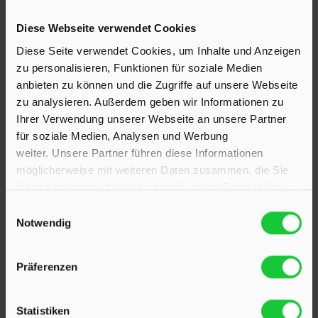
Hinrichsen Immobilien GmbH
Diese Webseite verwendet Cookies
Diese Seite verwendet Cookies, um Inhalte und Anzeigen
23795 Klein Rönnau
zu personalisieren, Funktionen für soziale Medien
Bollmoor 2
anbieten zu können und die Zugriffe auf unsere Webseite
Telefon:
04551 901690
zu analysieren. Außerdem geben wir Informationen zu
Ihrer Verwendung unserer Webseite an unsere Partner
für soziale Medien, Analysen und Werbung
24568 Kaltenkirchen
weiter. Unsere Partner führen diese Informationen
Holstenstraße 26
möglicherweise mit weiteren Daten zusammen, die Sie
Telefon:
04191 2749279
ihnen bereitgestellt haben oder die sie im Rahmen Ihrer
Nutzung der Dienste gesammelt haben.
Einwilligungsauswahl
E-Mail:
info@hinrichsen-immobilien.com
Notwendig
PROFIL
Präferenzen
Als kompetenter
Immobilienmakler in Klein Rönnau
Statistiken