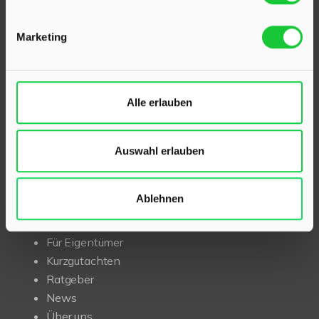
und Kaltenkirchen
stehen wir Ihnen beim Verkauf und
bei der Vermietung Ihrer Immobilie zur Seite.
Marketing
Mit umfassendem Fachwissen und lokaler Expertise
beraten wir Sie in allen Fragen rund um Ihr Haus oder
Ihre Wohnung in der Region Kaltenkirchen und Klein
Alle erlauben
Rönnau. Sprechen Sie uns an – wir sind für Sie da.
Auswahl erlauben
INHALT
Ablehnen
Start
Immobilien
Für Eigentümer
Kurzgutachten
Ratgeber
News
Über uns