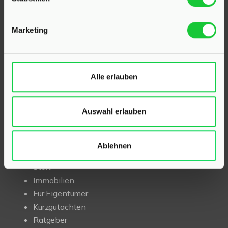
Als kompetenter
Immobilienmakler in Klein Rönnau
und Kaltenkirchen
stehen wir Ihnen beim Verkauf und
Marketing
bei der Vermietung Ihrer Immobilie zur Seite.
Mit umfassendem Fachwissen und lokaler Expertise
beraten wir Sie in allen Fragen rund um Ihr Haus oder
Alle erlauben
Ihre Wohnung in der Region Kaltenkirchen und Klein
Rönnau. Sprechen Sie uns an – wir sind für Sie da.
Auswahl erlauben
INHALT
Ablehnen
Start
Immobilien
Für Eigentümer
Kurzgutachten
Ratgeber