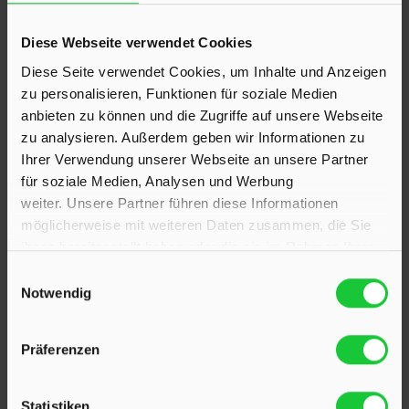
KONTAKT
Diese Webseite verwendet Cookies
Diese Seite verwendet Cookies, um Inhalte und Anzeigen
Hinrichsen Immobilien GmbH
zu personalisieren, Funktionen für soziale Medien
anbieten zu können und die Zugriffe auf unsere Webseite
23795 Klein Rönnau
zu analysieren. Außerdem geben wir Informationen zu
Bollmoor 2
Ihrer Verwendung unserer Webseite an unsere Partner
Telefon:
04551 901690
für soziale Medien, Analysen und Werbung
weiter. Unsere Partner führen diese Informationen
24568 Kaltenkirchen
möglicherweise mit weiteren Daten zusammen, die Sie
Holstenstraße 26
ihnen bereitgestellt haben oder die sie im Rahmen Ihrer
Telefon:
04191 2749279
Nutzung der Dienste gesammelt haben.
Einwilligungsauswahl
Notwendig
E-Mail:
info@hinrichsen-immobilien.com
Präferenzen
PROFIL
Statistiken