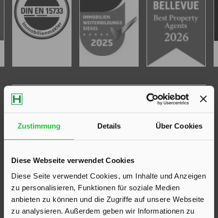
KONTAKT
Hinrichsen Immobilien GmbH
Zustimmung
Details
Über Cookies
23795 Klein Rönnau
Bollmoor 2
Diese Webseite verwendet Cookies
Telefon:
04551 901690
Diese Seite verwendet Cookies, um Inhalte und Anzeigen
zu personalisieren, Funktionen für soziale Medien
24568 Kaltenkirchen
anbieten zu können und die Zugriffe auf unsere Webseite
Holstenstraße 26
zu analysieren. Außerdem geben wir Informationen zu