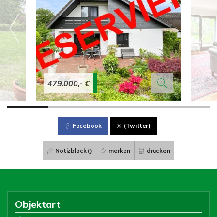
479.000,- €
Facebook
(Twitter)
Notizblock (
)
merken
drucken
Objektart