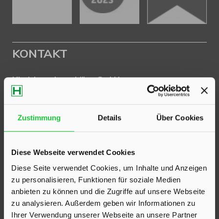
KONTAKT
Hinrichsen Immobilien GmbH
23795 Klein Rönnau
Bollmoor 2
Zustimmung
Details
Über Cookies
Telefon:
04551 901690
Diese Webseite verwendet Cookies
24568 Kaltenkirchen
Holstenstraße 26
Diese Seite verwendet Cookies, um Inhalte und Anzeigen
zu personalisieren, Funktionen für soziale Medien
Telefon:
04191 2749279
anbieten zu können und die Zugriffe auf unsere Webseite
zu analysieren. Außerdem geben wir Informationen zu
E-Mail:
info@hinrichsen-immobilien.com
Ihrer Verwendung unserer Webseite an unsere Partner