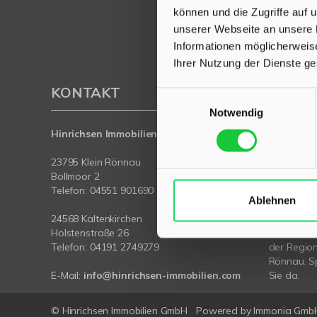
können und die Zugriffe auf
unserer Webseite an unsere 
Informationen möglicherweis
Ihrer Nutzung der Dienste g
KONTAKT
PROFI
Einwilligungsauswahl
Notwendig
Hinrichsen Immobilien GmbH
Als kompe
Klein Rön
23795 Klein Rönnau
wir Ihnen 
Bollmoor 2
Vermietung 
Telefon:
04551 901690
Ablehnen
Mit umfas
24568 Kaltenkirchen
Expertise 
Holstenstraße 26
rund um Ih
Telefon:
04191 2749279
der Region
Rönnau. Sp
E-Mail:
info@hinrichsen-immobilien.com
Sie da.
© Hinrichsen Immobilien GmbH
Powered by
Immonia Gmb