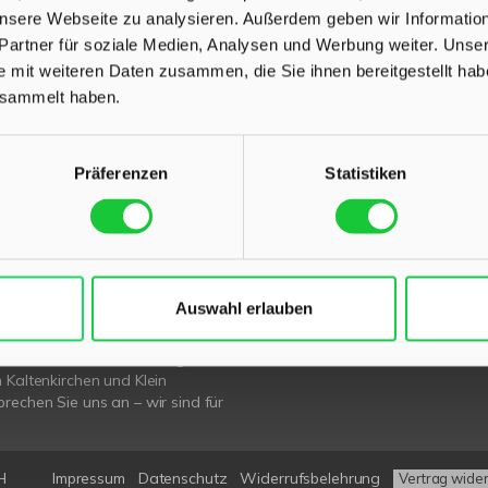
 unsere Webseite zu analysieren. Außerdem geben wir Informati
Partner für soziale Medien, Analysen und Werbung weiter. Unser
e mit weiteren Daten zusammen, die Sie ihnen bereitgestellt ha
esammelt haben.
L
INHALT
Präferenzen
Statistiken
tenter
Immobilienmakler in
Start
nau und Kaltenkirchen
stehen
Immobilien
beim Verkauf und bei der
Für Eigentümer
Ihrer Immobilie zur Seite.
Kurzgutachten
Ratgeber
Auswahl erlauben
sendem Fachwissen und lokaler
News
beraten wir Sie in allen Fragen
Über uns
r Haus oder Ihre Wohnung in
Karriere
 Kaltenkirchen und Klein
rechen Sie uns an – wir sind für
H
Impressum
Datenschutz
Widerrufsbelehrung
Vertrag wide