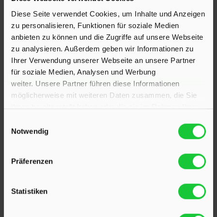
Diese Seite verwendet Cookies, um Inhalte und Anzeigen
23795 Klein Rönnau
zu personalisieren, Funktionen für soziale Medien
Bollmoor 2
anbieten zu können und die Zugriffe auf unsere Webseite
Telefon:
04551 901690
zu analysieren. Außerdem geben wir Informationen zu
Ihrer Verwendung unserer Webseite an unsere Partner
24568 Kaltenkirchen
für soziale Medien, Analysen und Werbung
Holstenstraße 26
weiter. Unsere Partner führen diese Informationen
Telefon:
04191 2749279
möglicherweise mit weiteren Daten zusammen, die Sie
ihnen bereitgestellt haben oder die sie im Rahmen Ihrer
E-Mail:
info@hinrichsen-immobilien.com
Nutzung der Dienste gesammelt haben.
Einwilligungsauswahl
Notwendig
PROFIL
Präferenzen
Als kompetenter
Immobilienmakler in Klein Rönnau
und Kaltenkirchen
stehen wir Ihnen beim Verkauf und
Statistiken
bei der Vermietung Ihrer Immobilie zur Seite.