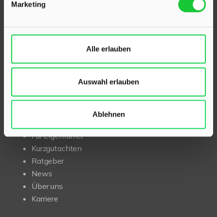
Marketing
Mit umfassendem Fachwissen und lokaler Expertise
beraten wir Sie in allen Fragen rund um Ihr Haus oder
Ihre Wohnung in der Region Kaltenkirchen und Klein
Rönnau. Sprechen Sie uns an – wir sind für Sie da.
Alle erlauben
Auswahl erlauben
INHALT
Start
Ablehnen
Immobilien
Für Eigentümer
Kurzgutachten
Ratgeber
News
Über uns
Karriere