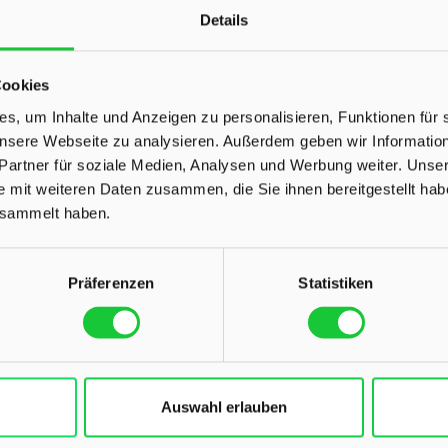
Details
Cookies
s, um Inhalte und Anzeigen zu personalisieren, Funktionen für 
 unsere Webseite zu analysieren. Außerdem geben wir Informati
Partner für soziale Medien, Analysen und Werbung weiter. Unser
e mit weiteren Daten zusammen, die Sie ihnen bereitgestellt ha
osten Häuser in Wanke
esammelt haben.
Hier können Sie Ihre Immobilie in 3 Minuten analysieren
Präferenzen
Statistiken
Auswahl erlauben