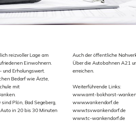
ich reizvoller Lage am
Auch der öffentliche Nahver
zufriedenen Einwohnern.
Über die Autobahnen A21 und
- und Erholungswert.
erreichen.
lichen Bedarf wie Ärzte,
chule mit
Weiterführende Links:
Banken.
www.amt-bokhorst-wankend
sind Plön, Bad Segeberg,
www.wankendorf.de
Auto in 20 bis 30 Minuten
www.tsvwankendorf.de
www.tc-wankendorf.de