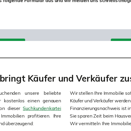
as folgende Formular aus und wir melden uns schnellstmögli
 bringt Käufer und Verkäufer 
uchenden unsere beliebte
Wir stellen Ihre Immobilie so
er kostenlos einen genauen
Käufer und Verkäufer werde
Von dieser
Suchkundenkartei
Finanzierungsnachweis ist in
mmobilien profitieren. Ihre
Sie sparen Zeit beim Hausve
ind überzeugend:
Wir vermitteln Ihre Immobili