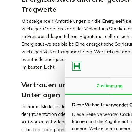
Tragweite
Mit steigenden Anforderungen an die Energieeffizi
wichtiger. Ohne ihn kann der Verkauf ins Stocken 
zu Preisabschlägen führen. Eigentümer sollten sich da
Energieausweises bleibt: Eine energetische Sanieru
wichtiges Verkaufsargument sein. Wer sich mit den
eventuelle energetische Mängel behebt, schützt sic
im besten Licht.
Vertrauen und Erfolg durch prof
Zustimmung
Unterlagen
Diese Webseite verwendet 
In einem Markt, in dem Vertrauen und Professionalit
der Präsentation oder Dokumentation potenzielle Käu
Diese Seite verwendet Cookie
Antworten auf wichtige Fragen und vollständige, a
können und die Zugriffe auf
unserer Webseite an unsere 
schaffen Transparenz und Sicherheit. Diese Vorberei