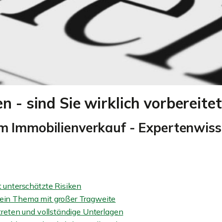
Landhaus mit stabilem
Wo Familien Zuk
Mietertrag
gestalten
ZUM EXPOSE
ZUM EXPOS
n - sind Sie wirklich vorbereitet
eim Immobilienverkauf - Expertenwis
t unterschätzte Risiken
 ein Thema mit großer Tragweite
ftreten und vollständige Unterlagen