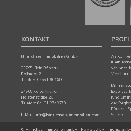
KONTAKT
PROFI
Hinrichsen Immobilien GmbH
Als kompe
Klein Rön
23795 Klein Rönnau
wir Ihnen 
Bollmoor 2
Vermietung 
Telefon:
04551 901690
Mit umfas
24568 Kaltenkirchen
Expertise 
Holstenstraße 26
rund um Ih
Telefon:
04191 2749279
der Region
Rönnau. Sp
E-Mail:
info@hinrichsen-immobilien.com
Sie da.
© Hinrichsen Immobilien GmbH
Powered by
Immonia Gmb