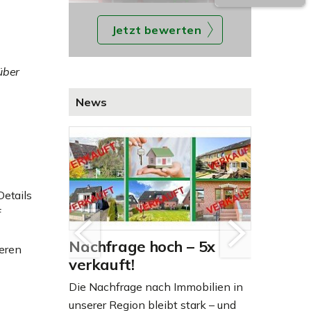
Jetzt bewerten
n
über
News
Details
f
Nachfrage hoch – 5x
Zuhaus
weren
verkauft!
 sich
Immobilien
fte in Groß
Die Nachfrage nach Immobilien in
und Träume
t...
unserer Region bleibt stark – und
Verkauf ste