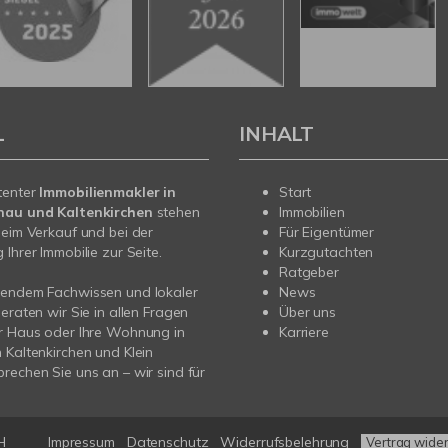
L
INHALT
tenter
Immobilienmakler in
Start
nau und Kaltenkirchen
stehen
Immobilien
beim Verkauf und bei der
Für Eigentümer
Ihrer Immobilie zur Seite.
Kurzgutachten
Ratgeber
sendem Fachwissen und lokaler
News
beraten wir Sie in allen Fragen
Über uns
r Haus oder Ihre Wohnung in
Karriere
 Kaltenkirchen und Klein
rechen Sie uns an – wir sind für
H
Impressum
Datenschutz
Widerrufsbelehrung
Vertrag wide