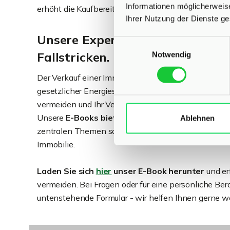
Informationen möglicherweis
erhöht die Kaufbereitschaft erheblich.
Ihrer Nutzung der Dienste g
Unsere Expertise schützt Sie vor
Einwilligungsauswahl
Fallstricken.
Notwendig
Der Verkauf einer Immobilie birgt viele Fallstricke.
gesetzlicher Energiestandards bis hin zur effizient
vermeiden und Ihr Verkaufsprozess wird reibungslose
Unsere
E-Books bieten Ihnen
in mehreren Module
Ablehnen
zentralen Themen sowie Checklisten für alle releva
Immobilie.
Laden Sie sich
hier
unser E-Book herunter
und erf
vermeiden. Bei Fragen oder für eine persönliche Ber
untenstehende Formular - wir helfen Ihnen gerne we