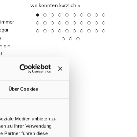
wir konnten kürzlich 5 ...
 immer
ogar
s
n ein
d
ufer
Über Cookies
t in
soziale Medien anbieten zu
onen zu Ihrer Verwendung
e Partner führen diese
nd