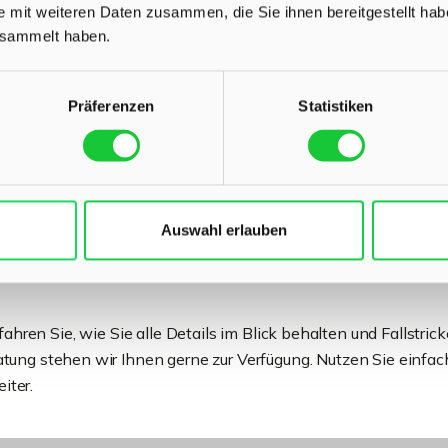
e mit weiteren Daten zusammen, die Sie ihnen bereitgestellt ha
esammelt haben.
 kostspieligen Fehlern und rechtlichen
Präferenzen
Statistiken
 Von der Einordnung der Grundbucheinträge über die Einhaltung
en Verkaufsabwicklung: Mit dem richtigen Wissen lassen sich R
r und erfolgreicher.
n
umfassendes Expertenwissen
und konkrete Leitfäden zu
Auswahl erlauben
nten Dokumente und Tipps für die optimale Präsentation Ihrer
ahren Sie, wie Sie alle Details im Blick behalten und Fallstrick
atung stehen wir Ihnen gerne zur Verfügung. Nutzen Sie einfac
iter.