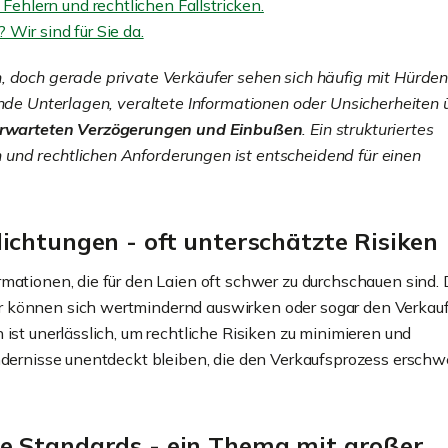
Fehlern und rechtlichen Fallstricken.
Wir sind für Sie da.
, doch gerade private Verkäufer sehen sich häufig mit Hürde
ende Unterlagen, veraltete Informationen oder Unsicherheiten 
rwarteten Verzögerungen und Einbußen
. Ein strukturiertes
und rechtlichen Anforderungen ist entscheidend für einen
ichtungen - oft unterschätzte Risiken
mationen, die für den Laien oft schwer zu durchschauen sind. 
r können sich wertmindernd auswirken oder sogar den Verkau
ist unerlässlich, um rechtliche Risiken zu minimieren und
Schon verkauft!
indernisse unentdeckt bleiben, die den Verkaufsprozess ersch
Unser voller Einsatz hat
gelohnt: Doppelhaushäl
Niendorf in kürzester Zei
e Standards - ein Thema mit großer