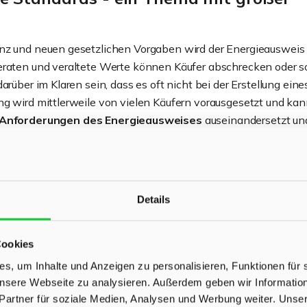
enz und neuen gesetzlichen Vorgaben wird der Energieausweis
geraten und veraltete Werte können Käufer abschrecken oder s
rüber im Klaren sein, dass es oft nicht bei der Erstellung eine
ng wird mittlerweile von vielen Käufern vorausgesetzt und kan
Anforderungen des Energieausweises
auseinandersetzt un
h vor Überraschungen und präsentiert seine Immobilie dem Kä
essionelles Auftreten und vollständige
Details
Cookies
ät entscheidende Faktoren sind, kann die kleinste Unsicherhei
fer misstrauisch machen. Ein professioneller Auftritt, klare
s, um Inhalte und Anzeigen zu personalisieren, Funktionen für 
ktuelle Unterlagen wie Grundbuchauszug und Energieausweis
 unsere Webseite zu analysieren. Außerdem geben wir Informati
Partner für soziale Medien, Analysen und Werbung weiter. Unser
tung zeigt dem Käufer, dass der Verkäufer sorgfältig vorgeht u