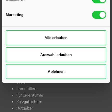
Als kompetenter
Immobilienmakler in Klein Rönnau
und Kaltenkirchen
stehen wir Ihnen beim Verkauf und
Marketing
bei der Vermietung Ihrer Immobilie zur Seite.
Mit umfassendem Fachwissen und lokaler Expertise
beraten wir Sie in allen Fragen rund um Ihr Haus oder
Alle erlauben
Ihre Wohnung in der Region Kaltenkirchen und Klein
Rönnau. Sprechen Sie uns an – wir sind für Sie da.
Auswahl erlauben
INHALT
Ablehnen
Start
Immobilien
Für Eigentümer
Kurzgutachten
Ratgeber