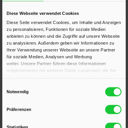
KONTAKT
Diese Webseite verwendet Cookies
Diese Seite verwendet Cookies, um Inhalte und Anzeigen
Hinrichsen Immobilien GmbH
zu personalisieren, Funktionen für soziale Medien
anbieten zu können und die Zugriffe auf unsere Webseite
23795 Klein Rönnau
zu analysieren. Außerdem geben wir Informationen zu
Bollmoor 2
Ihrer Verwendung unserer Webseite an unsere Partner
Telefon:
04551 901690
für soziale Medien, Analysen und Werbung
weiter. Unsere Partner führen diese Informationen
24568 Kaltenkirchen
möglicherweise mit weiteren Daten zusammen, die Sie
Holstenstraße 26
ihnen bereitgestellt haben oder die sie im Rahmen Ihrer
Telefon:
04191 2749279
Nutzung der Dienste gesammelt haben.
Einwilligungsauswahl
Notwendig
E-Mail:
info@hinrichsen-immobilien.com
Präferenzen
PROFIL
Statistiken