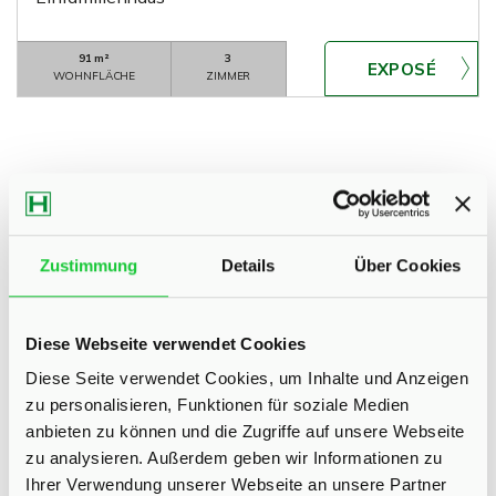
91 m²
3
WOHNFLÄCHE
ZIMMER
Bad Segeberg
Fahrenkrug
Glasau-Sarau
Heiderfeld
Zustimmung
Details
Über Cookies
Henstedt-Ulzburg
Itzstedt
Kaltenkirchen
Kisdorf
Klein Gladebrügge
Nahe
Neumünster
Norderstedt
Quickborn
Schackendorf
Seth
Sievershütten
Diese Webseite verwendet Cookies
Stuvenborn
Todesfelde
Diese Seite verwendet Cookies, um Inhalte und Anzeigen
zu personalisieren, Funktionen für soziale Medien
Eigentumswohnungen Bad Segeberg
Eigentumswohnung Bad
anbieten zu können und die Zugriffe auf unsere Webseite
Segeberg
Immo Bad Segeberg
Wohnungen Bad Segeberg
zu analysieren. Außerdem geben wir Informationen zu
Wohnung suche Bad Segeberg
Wohnungssuche Bad
Ihrer Verwendung unserer Webseite an unsere Partner