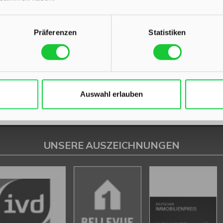
Henstedt-Ulzburg
Itzstedt
Kaltenkirchen
Kisdorf
Klein Gladebrügge
Nah
Präferenzen
Statistiken
Bad Segeberg
Immo Bad Segeberg
Wohnungen Bad Segeberg
Wohnung s
g
kaufen Bad Segeberg
Immobilie Bad Segeberg
Immobilien Bad Segebe
Auswahl erlauben
UNSERE AUSZEICHNUNGEN