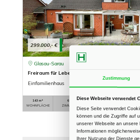
299.000,- €
Glasau-Sarau
Freiraum für Lebensideen
Zustimmung
Einfamilienhaus
Diese Webseite verwendet 
143 m²
6
SK-2026-1700
WOHNFLÄCHE
ZIMMER
OBJEKTNUMMER
Diese Seite verwendet Cookie
können und die Zugriffe auf
unserer Webseite an unsere 
Informationen möglicherweis
Ihrer Nutzung der Dienste g