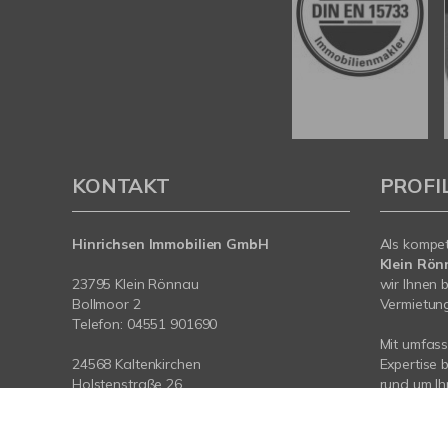
KONTAKT
PROFI
Hinrichsen Immobilien GmbH
Als kompe
Klein Rön
23795 Klein Rönnau
wir Ihnen 
Bollmoor 2
Vermietung 
Telefon:
04551 901690
Mit umfas
24568 Kaltenkirchen
Expertise 
Holstenstraße 26
rund um Ih
Telefon:
04191 2749279
der Region
Rönnau. Sp
E-Mail:
info@hinrichsen-immobilien.com
Sie da.