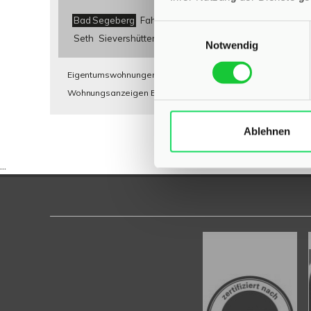
Bad Segeberg
Fahrenkrug
Glasau-Sarau
Heiderfeld
Einwilligungsauswahl
Seth
Sievershütten
Stuvenborn
Todesfelde
Notwendig
Eigentumswohnungen Bad Segeberg
Eigentumswohnung 
Wohnungsanzeigen Bad Segeberg
Wohnung Bad Segeber
Ablehnen
...