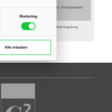
e
Neumünster
Norderstedt
Quickborn
Schackendorf
Marketing
uche Bad Segeberg
Wohnungssuche Bad Segeberg
rg
Immobilienkauf Bad Segeberg
Alle erlauben