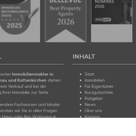
L
INHALT
tenter
Immobilienmakler in
Start
nau und Kaltenkirchen
stehen
Immobilien
beim Verkauf und bei der
Für Eigentümer
Ihrer Immobilie zur Seite.
Kurzgutachten
Ratgeber
sendem Fachwissen und lokaler
News
beraten wir Sie in allen Fragen
Über uns
r Haus oder Ihre Wohnung in
Karriere
 Kaltenkirchen und Klein
rechen Sie uns an – wir sind für