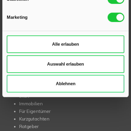
Als kompetenter
Immobilienmakler in Klein Rönnau
und Kaltenkirchen
stehen wir Ihnen beim Verkauf und
Marketing
bei der Vermietung Ihrer Immobilie zur Seite.
Mit umfassendem Fachwissen und lokaler Expertise
beraten wir Sie in allen Fragen rund um Ihr Haus oder
Alle erlauben
Ihre Wohnung in der Region Kaltenkirchen und Klein
Rönnau. Sprechen Sie uns an – wir sind für Sie da.
Auswahl erlauben
INHALT
Ablehnen
Start
Immobilien
Für Eigentümer
Kurzgutachten
Ratgeber