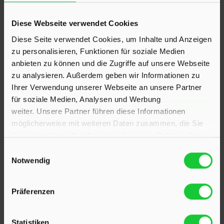
KONTAKT
Diese Webseite verwendet Cookies
Diese Seite verwendet Cookies, um Inhalte und Anzeigen
Hinrichsen Immobilien GmbH
zu personalisieren, Funktionen für soziale Medien
anbieten zu können und die Zugriffe auf unsere Webseite
23795 Klein Rönnau
zu analysieren. Außerdem geben wir Informationen zu
Bollmoor 2
Ihrer Verwendung unserer Webseite an unsere Partner
Telefon:
04551 901690
für soziale Medien, Analysen und Werbung
weiter. Unsere Partner führen diese Informationen
24568 Kaltenkirchen
möglicherweise mit weiteren Daten zusammen, die Sie
Holstenstraße 26
ihnen bereitgestellt haben oder die sie im Rahmen Ihrer
Telefon:
04191 2749279
Nutzung der Dienste gesammelt haben.
Einwilligungsauswahl
Notwendig
E-Mail:
info@hinrichsen-immobilien.com
Präferenzen
PROFIL
Statistiken