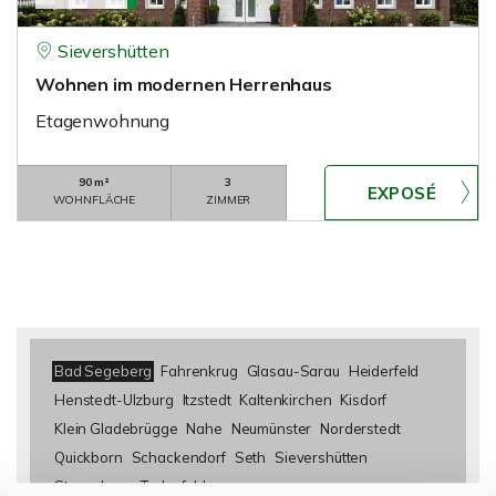
Sievershütten
Wohnen im modernen Herrenhaus
Etagenwohnung
90 m²
3
WOHNFLÄCHE
ZIMMER
Bad Segeberg
Fahrenkrug
Glasau-Sarau
Heiderfeld
Henstedt-Ulzburg
Itzstedt
Kaltenkirchen
Kisdorf
Klein Gladebrügge
Nahe
Neumünster
Norderstedt
Quickborn
Schackendorf
Seth
Sievershütten
Stuvenborn
Todesfelde