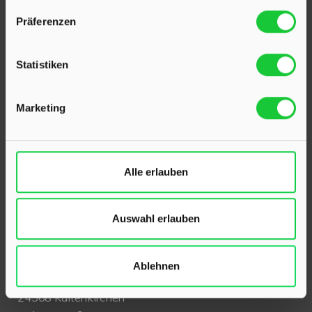
Präferenzen
Statistiken
Marketing
KONTAKT
Alle erlauben
Hinrichsen Immobilien GmbH
Auswahl erlauben
23795 Klein Rönnau
Bollmoor 2
Telefon:
04551 901690
Ablehnen
24568 Kaltenkirchen