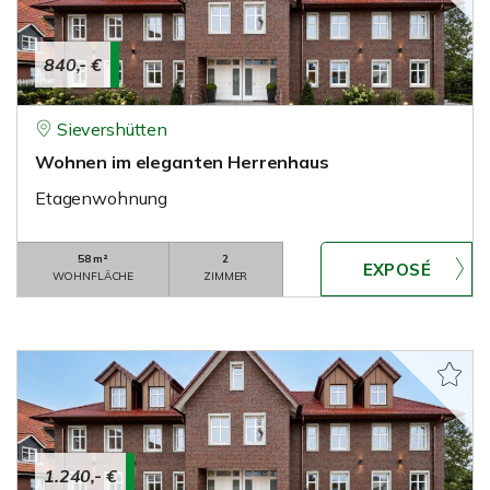
840,- €
Sievershütten
Wohnen im eleganten Herrenhaus
Etagenwohnung
58 m²
2
WOHNFLÄCHE
ZIMMER
1.240,- €