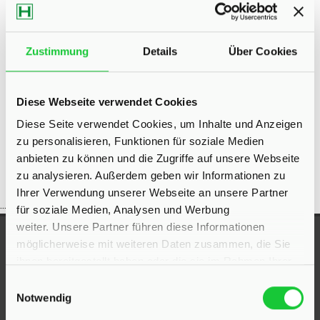
Eigentumswohnungen Bad Segeberg
Eigentumswohnung Bad
Segeberg
Immo Bad Segeberg
Wohnungen Bad Segeberg
Zustimmung
Details
Über Cookies
Wohnung suche Bad Segeberg
Wohnungssuche Bad
Segeberg
Wohnungsanzeigen Bad Segeberg
Wohnung Bad
Diese Webseite verwendet Cookies
Segeberg
kaufen Bad Segeberg
Immobilie Bad Segeberg
Diese Seite verwendet Cookies, um Inhalte und Anzeigen
Immobilien Bad Segeberg
Immobilienkauf Bad Segeberg
zu personalisieren, Funktionen für soziale Medien
anbieten zu können und die Zugriffe auf unsere Webseite
zu analysieren. Außerdem geben wir Informationen zu
Ihrer Verwendung unserer Webseite an unsere Partner
...
für soziale Medien, Analysen und Werbung
weiter. Unsere Partner führen diese Informationen
UNSERE AUSZEICHNUNGEN
möglicherweise mit weiteren Daten zusammen, die Sie
ihnen bereitgestellt haben oder die sie im Rahmen Ihrer
Nutzung der Dienste gesammelt haben.
Einwilligungsauswahl
Notwendig