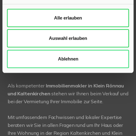
24568 Kaltenkirchen
Alle erlauben
Holstenstraße 26
Telefon:
04191 2749279
Auswahl erlauben
E-Mail:
info@hinrichsen-immobilien.com
Ablehnen
PROFIL
Als kompetenter
Immobilienmakler in Klein Rönnau
und Kaltenkirchen
stehen wir Ihnen beim Verkauf und
bei der Vermietung Ihrer Immobilie zur Seite.
Mit umfassendem Fachwissen und lokaler Expertise
beraten wir Sie in allen Fragen rund um Ihr Haus oder
Ihre Wohnung in der Region Kaltenkirchen und Klein