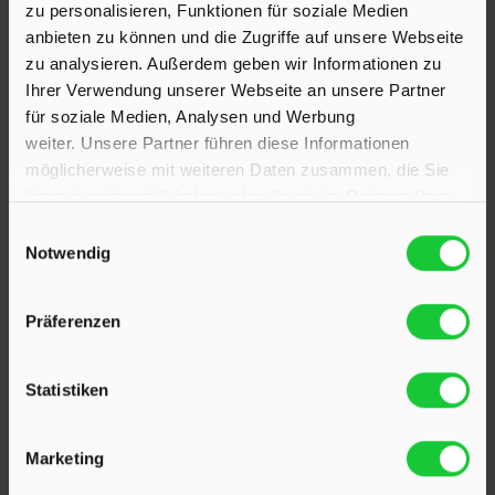
zu personalisieren, Funktionen für soziale Medien
anbieten zu können und die Zugriffe auf unsere Webseite
zu analysieren. Außerdem geben wir Informationen zu
Ihrer Verwendung unserer Webseite an unsere Partner
für soziale Medien, Analysen und Werbung
weiter. Unsere Partner führen diese Informationen
möglicherweise mit weiteren Daten zusammen, die Sie
ihnen bereitgestellt haben oder die sie im Rahmen Ihrer
Nutzung der Dienste gesammelt haben.
Einwilligungsauswahl
Notwendig
KONTAKT
Präferenzen
Hinrichsen Immobilien GmbH
Statistiken
23795 Klein Rönnau
Marketing
Bollmoor 2
Telefon:
04551 901690