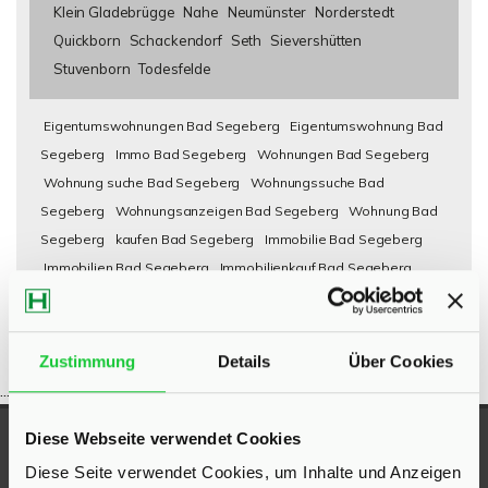
Klein Gladebrügge
Nahe
Neumünster
Norderstedt
Quickborn
Schackendorf
Seth
Sievershütten
Stuvenborn
Todesfelde
Eigentumswohnungen Bad Segeberg
Eigentumswohnung Bad
Segeberg
Immo Bad Segeberg
Wohnungen Bad Segeberg
Wohnung suche Bad Segeberg
Wohnungssuche Bad
Segeberg
Wohnungsanzeigen Bad Segeberg
Wohnung Bad
Segeberg
kaufen Bad Segeberg
Immobilie Bad Segeberg
Immobilien Bad Segeberg
Immobilienkauf Bad Segeberg
Zustimmung
Details
Über Cookies
...
Diese Webseite verwendet Cookies
UNSERE AUSZEICHNUNGEN
Diese Seite verwendet Cookies, um Inhalte und Anzeigen