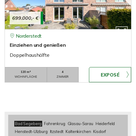
699.000,- €
Norderstedt
Einziehen und genießen
Doppelhaushälfte
120 m²
4
WOHNFLÄCHE
ZIMMER
Bad Segeberg
Fahrenkrug
Glasau-Sarau
Heiderfeld
Henstedt-Ulzburg
Itzstedt
Kaltenkirchen
Kisdorf