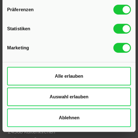
Präferenzen
Statistiken
Marketing
KONTAKT
Alle erlauben
Hinrichsen Immobilien GmbH
Auswahl erlauben
23795 Klein Rönnau
Bollmoor 2
Telefon:
04551 901690
Ablehnen
24568 Kaltenkirchen