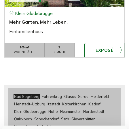
Klein Gladebrügge
Mehr Garten. Mehr Leben.
Einfamilienhaus
109 m²
3
WOHNFLÄCHE
ZIMMER
Bad Segeberg
Fahrenkrug
Glasau-Sarau
Heiderfeld
Henstedt-Ulzburg
Itzstedt
Kaltenkirchen
Kisdorf
Klein Gladebrügge
Nahe
Neumünster
Norderstedt
Quickborn
Schackendorf
Seth
Sievershütten
Stuvenborn
Todesfelde