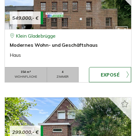
549.000,- €
Klein Gladebrügge
Modernes Wohn- und Geschäftshaus
Haus
154 m²
4
WOHNFLÄCHE
ZIMMER
299.000,- €