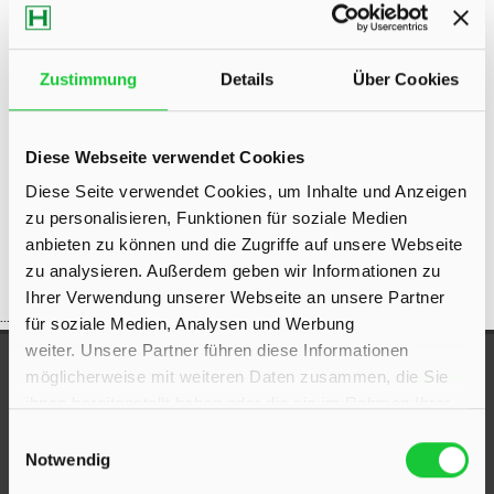
Eigentumswohnungen Bad Segeberg
Eigentumswohnung Bad
Segeberg
Immo Bad Segeberg
Wohnungen Bad Segeberg
Zustimmung
Details
Über Cookies
Wohnung suche Bad Segeberg
Wohnungssuche Bad
Segeberg
Wohnungsanzeigen Bad Segeberg
Wohnung Bad
Diese Webseite verwendet Cookies
Segeberg
kaufen Bad Segeberg
Immobilie Bad Segeberg
Diese Seite verwendet Cookies, um Inhalte und Anzeigen
Immobilien Bad Segeberg
Immobilienkauf Bad Segeberg
zu personalisieren, Funktionen für soziale Medien
anbieten zu können und die Zugriffe auf unsere Webseite
zu analysieren. Außerdem geben wir Informationen zu
Ihrer Verwendung unserer Webseite an unsere Partner
...
für soziale Medien, Analysen und Werbung
weiter. Unsere Partner führen diese Informationen
UNSERE AUSZEICHNUNGEN
möglicherweise mit weiteren Daten zusammen, die Sie
ihnen bereitgestellt haben oder die sie im Rahmen Ihrer
Nutzung der Dienste gesammelt haben.
Einwilligungsauswahl
Notwendig