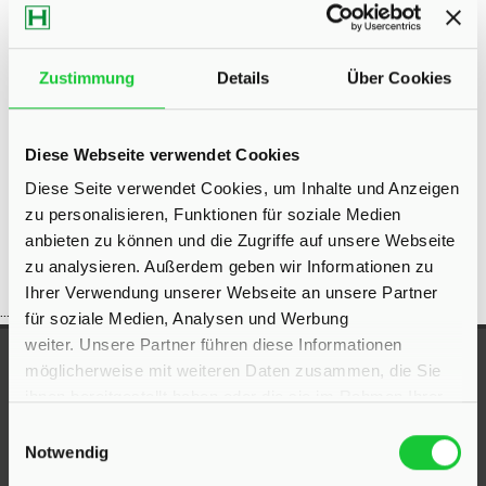
Eigentumswohnungen Bad Segeberg
Eigentumswohnung Bad
Segeberg
Immo Bad Segeberg
Wohnungen Bad Segeberg
Zustimmung
Details
Über Cookies
Wohnung suche Bad Segeberg
Wohnungssuche Bad
Segeberg
Wohnungsanzeigen Bad Segeberg
Wohnung Bad
Diese Webseite verwendet Cookies
Segeberg
kaufen Bad Segeberg
Immobilie Bad Segeberg
Diese Seite verwendet Cookies, um Inhalte und Anzeigen
Immobilien Bad Segeberg
Immobilienkauf Bad Segeberg
zu personalisieren, Funktionen für soziale Medien
anbieten zu können und die Zugriffe auf unsere Webseite
zu analysieren. Außerdem geben wir Informationen zu
Ihrer Verwendung unserer Webseite an unsere Partner
...
für soziale Medien, Analysen und Werbung
weiter. Unsere Partner führen diese Informationen
UNSERE AUSZEICHNUNGEN
möglicherweise mit weiteren Daten zusammen, die Sie
ihnen bereitgestellt haben oder die sie im Rahmen Ihrer
Nutzung der Dienste gesammelt haben.
Einwilligungsauswahl
Notwendig