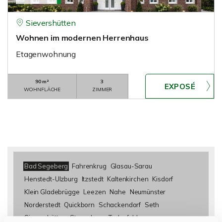
Sievershütten
Wohnen im modernen Herrenhaus
Etagenwohnung
90 m²
3
WOHNFLÄCHE
ZIMMER
Bad Segeberg
Fahrenkrug
Glasau-Sarau
Henstedt-Ulzburg
Itzstedt
Kaltenkirchen
Kisdorf
Klein Gladebrügge
Leezen
Nahe
Neumünster
Norderstedt
Quickborn
Schackendorf
Seth
Sievershütten
Stuvenborn
Todesfelde