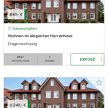
840,- €
Sievershütten
Wohnen im eleganten Herrenhaus
Etagenwohnung
58 m²
2
WOHNFLÄCHE
ZIMMER
1.240,- €