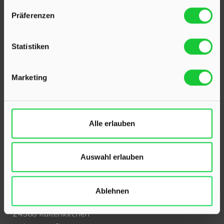
Präferenzen
Statistiken
Marketing
KONTAKT
Alle erlauben
Hinrichsen Immobilien GmbH
Auswahl erlauben
23795 Klein Rönnau
Bollmoor 2
Telefon:
04551 901690
Ablehnen
24568 Kaltenkirchen