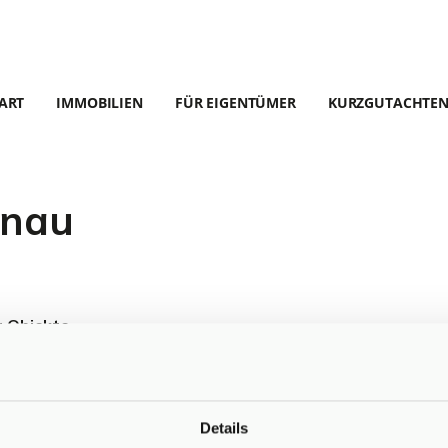
ART
IMMOBILIEN
FÜR EIGENTÜMER
KURZGUTACHTE
nnau
r Objekte.
Details