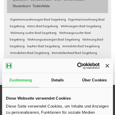
Stuvenborn
Todesfelde
Eigentumswohnungen Bad Segeberg
Eigentumswohnung Bad
Segeberg
Immo Bad Segeberg
Wohnungen Bad Segeberg
Wohnung suche Bad Segeberg
Wohnungssuche Bad
Segeberg
Wohnungsanzeigen Bad Segeberg
Wohnung Bad
Segeberg
kaufen Bad Segeberg
Immobilie Bad Segeberg
Immobilien Bad Segeberg
Immobilienkauf Bad Segeberg
Zustimmung
Details
Über Cookies
...
UNSERE AUSZEICHNUNGEN
Diese Webseite verwendet Cookies
Diese Seite verwendet Cookies, um Inhalte und Anzeigen
zu personalisieren, Funktionen für soziale Medien