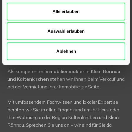
24568 Kaltenkirchen
Holstenstraße 26
Alle erlauben
Telefon:
04191 2749279
Auswahl erlauben
E-Mail:
info@hinrichsen-immobilien.com
Ablehnen
PROFIL
Als kompetenter
Immobilienmakler in Klein Rönnau
und Kaltenkirchen
stehen wir Ihnen beim Verkauf und
bei der Vermietung Ihrer Immobilie zur Seite.
Mit umfassendem Fachwissen und lokaler Expertise
beraten wir Sie in allen Fragen rund um Ihr Haus oder
Ihre Wohnung in der Region Kaltenkirchen und Klein
Rönnau. Sprechen Sie uns an – wir sind für Sie da.