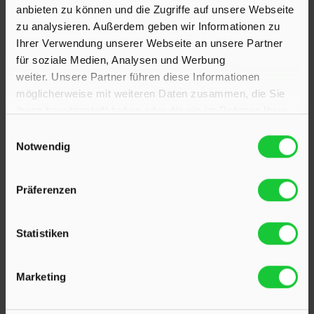
anbieten zu können und die Zugriffe auf unsere Webseite
zu analysieren. Außerdem geben wir Informationen zu
Ihrer Verwendung unserer Webseite an unsere Partner
für soziale Medien, Analysen und Werbung
weiter. Unsere Partner führen diese Informationen
möglicherweise mit weiteren Daten zusammen, die Sie
ihnen bereitgestellt haben oder die sie im Rahmen Ihrer
Nutzung der Dienste gesammelt haben.
Einwilligungsauswahl
Notwendig
KONTAKT
Präferenzen
Hinrichsen Immobilien GmbH
Statistiken
23795 Klein Rönnau
Bollmoor 2
Marketing
Telefon:
04551 901690