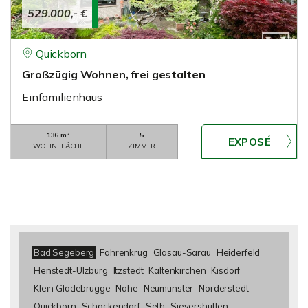
529.000,- €
Quickborn
Großzügig Wohnen, frei gestalten
Einfamilienhaus
136 m²
5
WOHNFLÄCHE
ZIMMER
Bad Segeberg
Fahrenkrug
Glasau-Sarau
Heiderfeld
Henstedt-Ulzburg
Itzstedt
Kaltenkirchen
Kisdorf
Klein Gladebrügge
Nahe
Neumünster
Norderstedt
Quickborn
Schackendorf
Seth
Sievershütten