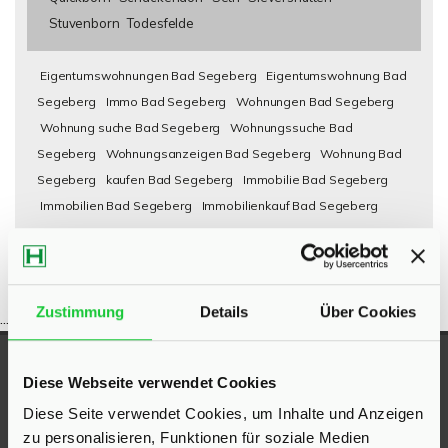
Stuvenborn
Todesfelde
Eigentumswohnungen Bad Segeberg
Eigentumswohnung Bad
Segeberg
Immo Bad Segeberg
Wohnungen Bad Segeberg
Wohnung suche Bad Segeberg
Wohnungssuche Bad
Segeberg
Wohnungsanzeigen Bad Segeberg
Wohnung Bad
Segeberg
kaufen Bad Segeberg
Immobilie Bad Segeberg
Immobilien Bad Segeberg
Immobilienkauf Bad Segeberg
Zustimmung
Details
Über Cookies
...
UNSERE AUSZEICHNUNGEN
Diese Webseite verwendet Cookies
Diese Seite verwendet Cookies, um Inhalte und Anzeigen
zu personalisieren, Funktionen für soziale Medien