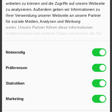
anbieten zu können und die Zugriffe auf unsere Webseite
zu analysieren. Außerdem geben wir Informationen zu
Ihrer Verwendung unserer Webseite an unsere Partner
für soziale Medien, Analysen und Werbung
weiter. Unsere Partner führen diese Informationen
möglicherweise mit weiteren Daten zusammen, die Sie
ihnen bereitgestellt haben oder die sie im Rahmen Ihrer
Nutzung der Dienste gesammelt haben.
Einwilligungsauswahl
Notwendig
KONTAKT
Präferenzen
Hinrichsen Immobilien GmbH
Statistiken
23795 Klein Rönnau
Bollmoor 2
Marketing
Telefon:
04551 901690