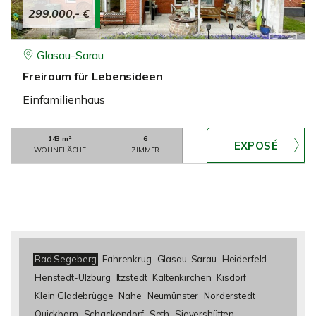
299.000,- €
Glasau-Sarau
Freiraum für Lebensideen
Einfamilienhaus
143 m²
6
WOHNFLÄCHE
ZIMMER
Bad Segeberg
Fahrenkrug
Glasau-Sarau
Heiderfeld
Henstedt-Ulzburg
Itzstedt
Kaltenkirchen
Kisdorf
Klein Gladebrügge
Nahe
Neumünster
Norderstedt
Quickborn
Schackendorf
Seth
Sievershütten