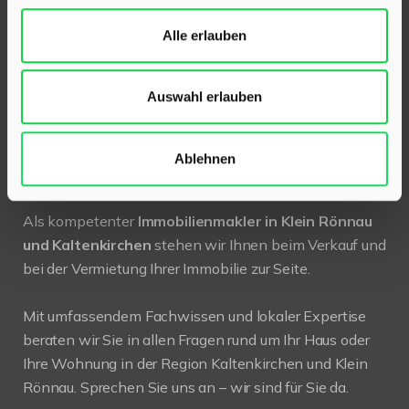
24568 Kaltenkirchen
Holstenstraße 26
Alle erlauben
Telefon:
04191 2749279
Auswahl erlauben
E-Mail:
info@hinrichsen-immobilien.com
Ablehnen
PROFIL
Als kompetenter
Immobilienmakler in Klein Rönnau
und Kaltenkirchen
stehen wir Ihnen beim Verkauf und
bei der Vermietung Ihrer Immobilie zur Seite.
Mit umfassendem Fachwissen und lokaler Expertise
beraten wir Sie in allen Fragen rund um Ihr Haus oder
Ihre Wohnung in der Region Kaltenkirchen und Klein
Rönnau. Sprechen Sie uns an – wir sind für Sie da.