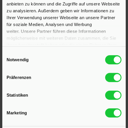
anbieten zu können und die Zugriffe auf unsere Webseite
zu analysieren. Außerdem geben wir Informationen zu
Ihrer Verwendung unserer Webseite an unsere Partner
für soziale Medien, Analysen und Werbung
weiter. Unsere Partner führen diese Informationen
möglicherweise mit weiteren Daten zusammen, die Sie
ihnen bereitgestellt haben oder die sie im Rahmen Ihrer
Nutzung der Dienste gesammelt haben.
Einwilligungsauswahl
Notwendig
KONTAKT
Präferenzen
Hinrichsen Immobilien GmbH
Statistiken
23795 Klein Rönnau
Bollmoor 2
Marketing
Telefon:
04551 901690