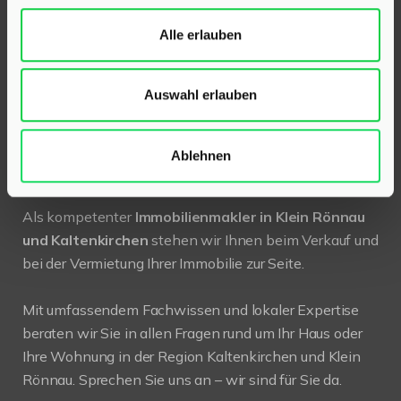
24568 Kaltenkirchen
Holstenstraße 26
Alle erlauben
Telefon:
04191 2749279
Auswahl erlauben
E-Mail:
info@hinrichsen-immobilien.com
Ablehnen
PROFIL
Als kompetenter
Immobilienmakler in Klein Rönnau
und Kaltenkirchen
stehen wir Ihnen beim Verkauf und
bei der Vermietung Ihrer Immobilie zur Seite.
Mit umfassendem Fachwissen und lokaler Expertise
beraten wir Sie in allen Fragen rund um Ihr Haus oder
Ihre Wohnung in der Region Kaltenkirchen und Klein
Rönnau. Sprechen Sie uns an – wir sind für Sie da.