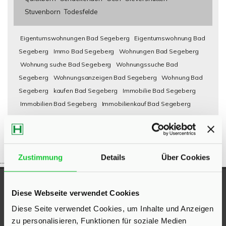
Stuvenborn
Todesfelde
Eigentumswohnungen Bad Segeberg
Eigentumswohnung Bad
Segeberg
Immo Bad Segeberg
Wohnungen Bad Segeberg
Wohnung suche Bad Segeberg
Wohnungssuche Bad
Segeberg
Wohnungsanzeigen Bad Segeberg
Wohnung Bad
Segeberg
kaufen Bad Segeberg
Immobilie Bad Segeberg
Immobilien Bad Segeberg
Immobilienkauf Bad Segeberg
Zustimmung
Details
Über Cookies
...
UNSERE AUSZEICHNUNGEN
Diese Webseite verwendet Cookies
Diese Seite verwendet Cookies, um Inhalte und Anzeigen
zu personalisieren, Funktionen für soziale Medien