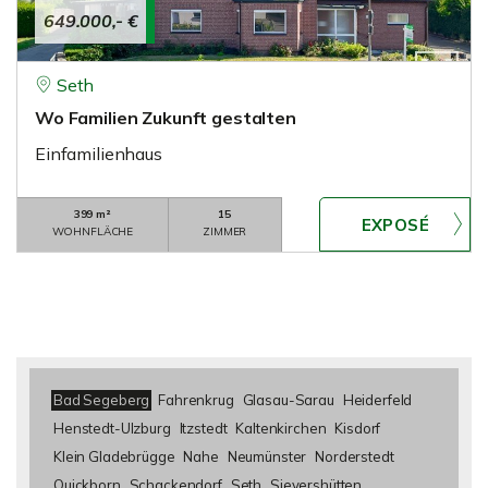
649.000,- €
Seth
Wo Familien Zukunft gestalten
Einfamilienhaus
399 m²
15
WOHNFLÄCHE
ZIMMER
Bad Segeberg
Fahrenkrug
Glasau-Sarau
Heiderfeld
Henstedt-Ulzburg
Itzstedt
Kaltenkirchen
Kisdorf
Klein Gladebrügge
Nahe
Neumünster
Norderstedt
Quickborn
Schackendorf
Seth
Sievershütten