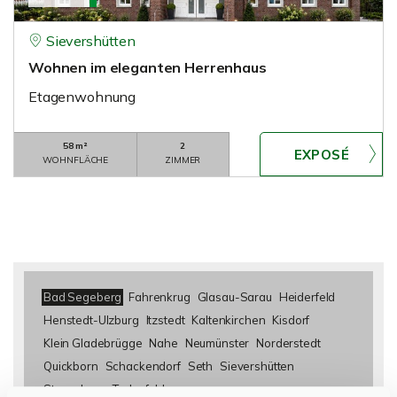
Sievershütten
Wohnen im eleganten Herrenhaus
Etagenwohnung
58 m²
2
WOHNFLÄCHE
ZIMMER
Bad Segeberg
Fahrenkrug
Glasau-Sarau
Heiderfeld
Henstedt-Ulzburg
Itzstedt
Kaltenkirchen
Kisdorf
Klein Gladebrügge
Nahe
Neumünster
Norderstedt
Quickborn
Schackendorf
Seth
Sievershütten
Stuvenborn
Todesfelde