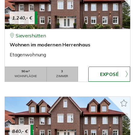
1.240,- €
Sievershütten
Wohnen im modernen Herrenhaus
Etagenwohnung
90 m²
3
WOHNFLÄCHE
ZIMMER
840,- €