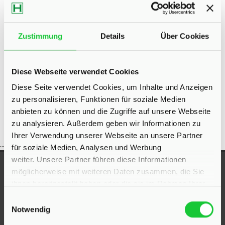
Eigentumswohnungen Bad Segeberg
Eigentumswohnung Bad
Segeberg
Immo Bad Segeberg
Wohnungen Bad Segeberg
Zustimmung
Details
Über Cookies
Wohnung suche Bad Segeberg
Wohnungssuche Bad
Segeberg
Wohnungsanzeigen Bad Segeberg
Wohnung Bad
Diese Webseite verwendet Cookies
Segeberg
kaufen Bad Segeberg
Immobilie Bad Segeberg
Diese Seite verwendet Cookies, um Inhalte und Anzeigen
Immobilien Bad Segeberg
Immobilienkauf Bad Segeberg
zu personalisieren, Funktionen für soziale Medien
anbieten zu können und die Zugriffe auf unsere Webseite
zu analysieren. Außerdem geben wir Informationen zu
Ihrer Verwendung unserer Webseite an unsere Partner
...
für soziale Medien, Analysen und Werbung
weiter. Unsere Partner führen diese Informationen
UNSERE AUSZEICHNUNGEN
möglicherweise mit weiteren Daten zusammen, die Sie
ihnen bereitgestellt haben oder die sie im Rahmen Ihrer
Nutzung der Dienste gesammelt haben.
Einwilligungsauswahl
Notwendig