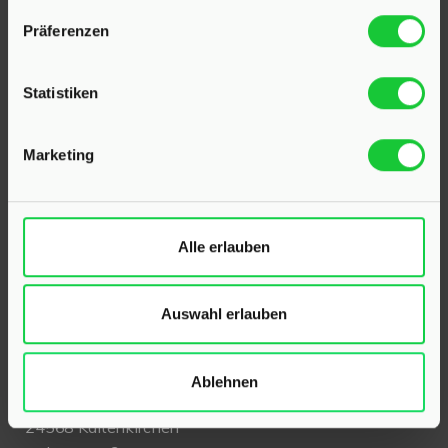
Präferenzen
Statistiken
Marketing
KONTAKT
Alle erlauben
Hinrichsen Immobilien GmbH
Auswahl erlauben
23795 Klein Rönnau
Bollmoor 2
Telefon:
04551 901690
Ablehnen
24568 Kaltenkirchen