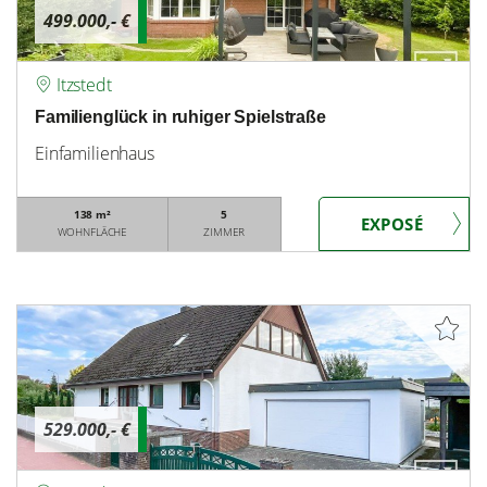
499.000,- €
Itzstedt
Familienglück in ruhiger Spielstraße
Einfamilienhaus
138 m²
5
WOHNFLÄCHE
ZIMMER
529.000,- €