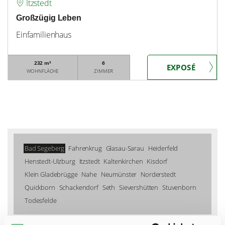
Itzstedt
Großzügig Leben
Einfamilienhaus
232 m²
6
WOHNFLÄCHE
ZIMMER
Bad Segeberg
Fahrenkrug
Glasau-Sarau
Heiderfeld
Henstedt-Ulzburg
Itzstedt
Kaltenkirchen
Kisdorf
Klein Gladebrügge
Nahe
Neumünster
Norderstedt
Quickborn
Schackendorf
Seth
Sievershütten
Stuvenborn
Todesfelde