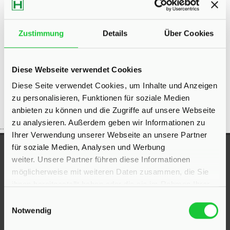
Eigentumswohnungen Bad Segeberg
Eigentumswohnung Bad
Segeberg
Immo Bad Segeberg
Wohnungen Bad Segeberg
Wohnung suche Bad Segeberg
Wohnungssuche Bad Segeberg
Zustimmung
Details
Über Cookies
Wohnungsanzeigen Bad Segeberg
Wohnung Bad Segeberg
kaufen
Bad Segeberg
Immobilie Bad Segeberg
Immobilien Bad Segeberg
Immobilienkauf Bad Segeberg
Diese Webseite verwendet Cookies
Diese Seite verwendet Cookies, um Inhalte und Anzeigen
zu personalisieren, Funktionen für soziale Medien
anbieten zu können und die Zugriffe auf unsere Webseite
zu analysieren. Außerdem geben wir Informationen zu
...
Ihrer Verwendung unserer Webseite an unsere Partner
für soziale Medien, Analysen und Werbung
UNSERE AUSZEICHNUNGEN
weiter. Unsere Partner führen diese Informationen
möglicherweise mit weiteren Daten zusammen, die Sie
ihnen bereitgestellt haben oder die sie im Rahmen Ihrer
Nutzung der Dienste gesammelt haben.
Einwilligungsauswahl
Notwendig