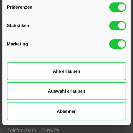
Präferenzen
Statistiken
Marketing
KONTAKT
Hinrichsen Immobilien GmbH
Alle erlauben
23795 Klein Rönnau
Bollmoor 2
Auswahl erlauben
Telefon:
04551 901690
Ablehnen
24568 Kaltenkirchen
Holstenstraße 26
Telefon:
04191 2749279