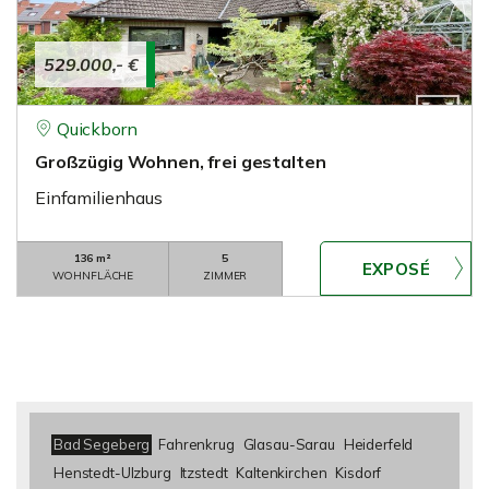
529.000,- €
Quickborn
Großzügig Wohnen, frei gestalten
Einfamilienhaus
136 m²
5
WOHNFLÄCHE
ZIMMER
Bad Segeberg
Fahrenkrug
Glasau-Sarau
Heiderfeld
Henstedt-Ulzburg
Itzstedt
Kaltenkirchen
Kisdorf