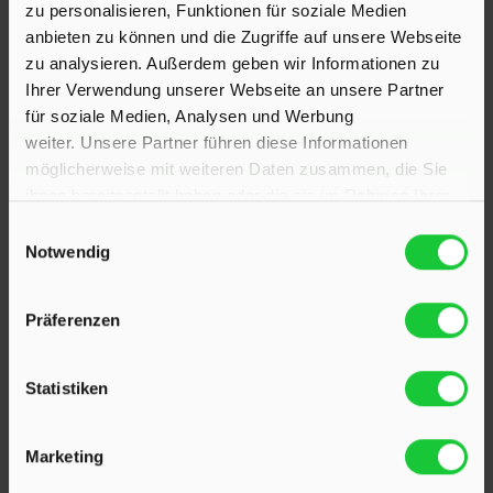
zu personalisieren, Funktionen für soziale Medien
anbieten zu können und die Zugriffe auf unsere Webseite
zu analysieren. Außerdem geben wir Informationen zu
Ihrer Verwendung unserer Webseite an unsere Partner
für soziale Medien, Analysen und Werbung
weiter. Unsere Partner führen diese Informationen
möglicherweise mit weiteren Daten zusammen, die Sie
ihnen bereitgestellt haben oder die sie im Rahmen Ihrer
Nutzung der Dienste gesammelt haben.
Einwilligungsauswahl
Notwendig
KONTAKT
Präferenzen
Hinrichsen Immobilien GmbH
Statistiken
23795 Klein Rönnau
Marketing
Bollmoor 2
Telefon:
04551 901690