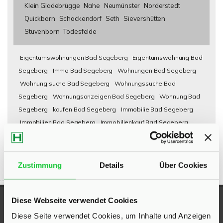
Klein Gladebrügge
Nahe
Neumünster
Norderstedt
Quickborn
Schackendorf
Seth
Sievershütten
Stuvenborn
Todesfelde
Eigentumswohnungen Bad Segeberg
Eigentumswohnung Bad
Segeberg
Immo Bad Segeberg
Wohnungen Bad Segeberg
Wohnung suche Bad Segeberg
Wohnungssuche Bad
Segeberg
Wohnungsanzeigen Bad Segeberg
Wohnung Bad
Segeberg
kaufen Bad Segeberg
Immobilie Bad Segeberg
Immobilien Bad Segeberg
Immobilienkauf Bad Segeberg
Zustimmung
Details
Über Cookies
...
Diese Webseite verwendet Cookies
UNSERE AUSZEICHNUNGEN
Diese Seite verwendet Cookies, um Inhalte und Anzeigen