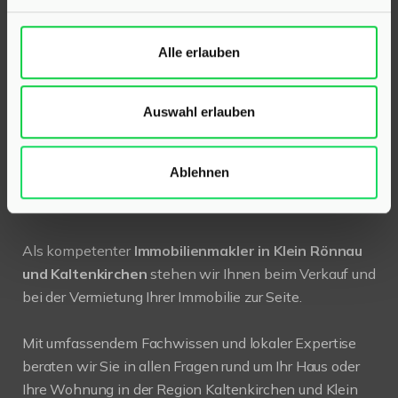
24568 Kaltenkirchen
Alle erlauben
Holstenstraße 26
Telefon:
04191 2749279
Auswahl erlauben
E-Mail:
info@hinrichsen-immobilien.com
Ablehnen
PROFIL
Als kompetenter
Immobilienmakler in Klein Rönnau
und Kaltenkirchen
stehen wir Ihnen beim Verkauf und
bei der Vermietung Ihrer Immobilie zur Seite.
Mit umfassendem Fachwissen und lokaler Expertise
beraten wir Sie in allen Fragen rund um Ihr Haus oder
Ihre Wohnung in der Region Kaltenkirchen und Klein