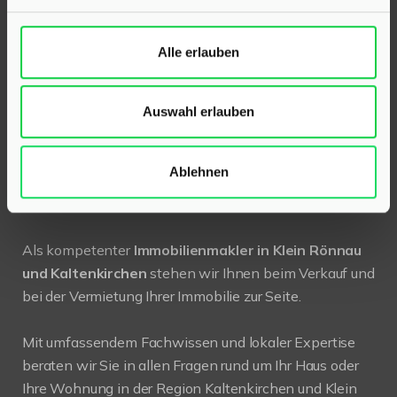
24568 Kaltenkirchen
Alle erlauben
Holstenstraße 26
Telefon:
04191 2749279
Auswahl erlauben
E-Mail:
info@hinrichsen-immobilien.com
Ablehnen
PROFIL
Als kompetenter
Immobilienmakler in Klein Rönnau
und Kaltenkirchen
stehen wir Ihnen beim Verkauf und
bei der Vermietung Ihrer Immobilie zur Seite.
Mit umfassendem Fachwissen und lokaler Expertise
beraten wir Sie in allen Fragen rund um Ihr Haus oder
Ihre Wohnung in der Region Kaltenkirchen und Klein