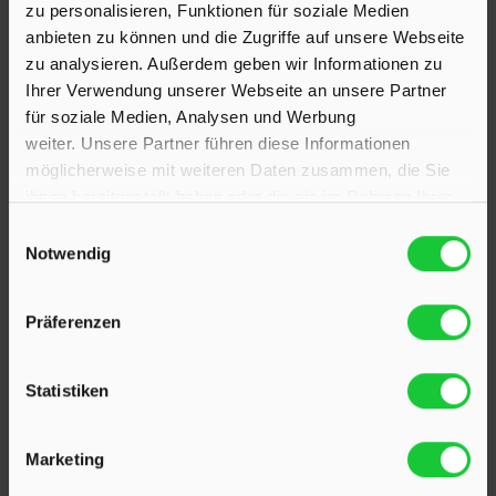
zu personalisieren, Funktionen für soziale Medien
anbieten zu können und die Zugriffe auf unsere Webseite
zu analysieren. Außerdem geben wir Informationen zu
Ihrer Verwendung unserer Webseite an unsere Partner
für soziale Medien, Analysen und Werbung
weiter. Unsere Partner führen diese Informationen
möglicherweise mit weiteren Daten zusammen, die Sie
ihnen bereitgestellt haben oder die sie im Rahmen Ihrer
Nutzung der Dienste gesammelt haben.
Einwilligungsauswahl
Notwendig
KONTAKT
Präferenzen
Hinrichsen Immobilien GmbH
Statistiken
23795 Klein Rönnau
Marketing
Bollmoor 2
Telefon:
04551 901690