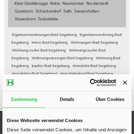
Klein Gladebrügge
Nahe
Neumünster
Norderstedt
Quickborn
Schackendorf
Seth
Sievershütten
Stuvenborn
Todesfelde
Eigentumswohnungen Bad Segeberg
Eigentumswohnung Bad
Segeberg
Immo Bad Segeberg
Wohnungen Bad Segeberg
Wohnung suche Bad Segeberg
Wohnungssuche Bad
Segeberg
Wohnungsanzeigen Bad Segeberg
Wohnung Bad
Segeberg
kaufen Bad Segeberg
Immobilie Bad Segeberg
Immobilien Bad Segeberg
Immobilienkauf Bad Segeberg
Zustimmung
Details
Über Cookies
...
Diese Webseite verwendet Cookies
UNSERE AUSZEICHNUNGEN
Diese Seite verwendet Cookies, um Inhalte und Anzeigen