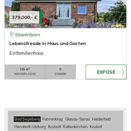
379.000,- €
Stuvenborn
Lebensfreude in Haus und Garten
Einfamilienhaus
115 m²
5
WOHNFLÄCHE
ZIMMER
Bad Segeberg
Fahrenkrug
Glasau-Sarau
Heiderfeld
Henstedt-Ulzburg
Itzstedt
Kaltenkirchen
Kisdorf