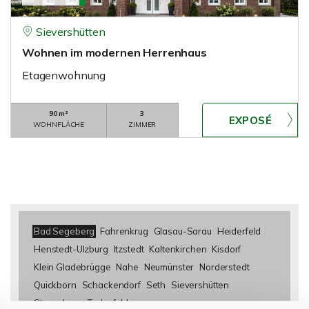
Sievershütten
Wohnen im modernen Herrenhaus
Etagenwohnung
90 m²
3
WOHNFLÄCHE
ZIMMER
Bad Segeberg
Fahrenkrug
Glasau-Sarau
Heiderfeld
Henstedt-Ulzburg
Itzstedt
Kaltenkirchen
Kisdorf
Klein Gladebrügge
Nahe
Neumünster
Norderstedt
Quickborn
Schackendorf
Seth
Sievershütten
Stuvenborn
Todesfelde