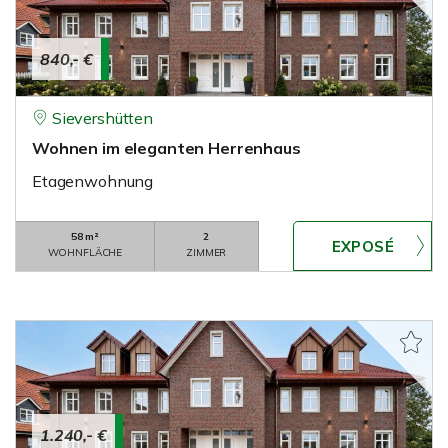
840,- €
Sievershütten
Wohnen im eleganten Herrenhaus
Etagenwohnung
58 m²
2
WOHNFLÄCHE
ZIMMER
1.240,- €