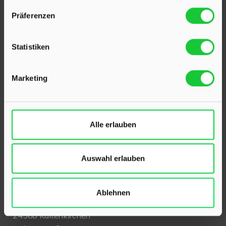
Präferenzen
Statistiken
Marketing
KONTAKT
Alle erlauben
Hinrichsen Immobilien GmbH
Auswahl erlauben
23795 Klein Rönnau
Bollmoor 2
Telefon:
04551 901690
Ablehnen
24568 Kaltenkirchen