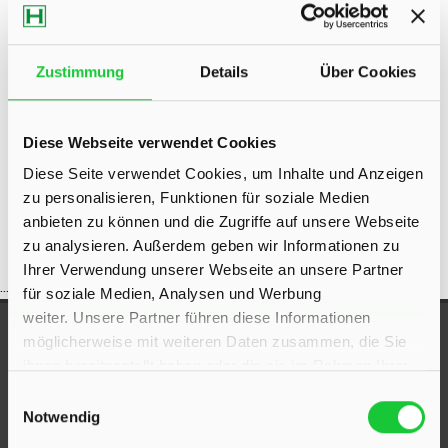
Eigentumswohnungen Bad Segeberg
Eigentumswohnung Bad
Segeberg
Immo Bad Segeberg
Wohnungen Bad Segeberg
Zustimmung
Details
Über Cookies
Wohnung suche Bad Segeberg
Wohnungssuche Bad
Segeberg
Wohnungsanzeigen Bad Segeberg
Wohnung Bad
Diese Webseite verwendet Cookies
Segeberg
kaufen Bad Segeberg
Immobilie Bad Segeberg
Diese Seite verwendet Cookies, um Inhalte und Anzeigen
Immobilien Bad Segeberg
Immobilienkauf Bad Segeberg
zu personalisieren, Funktionen für soziale Medien
anbieten zu können und die Zugriffe auf unsere Webseite
zu analysieren. Außerdem geben wir Informationen zu
Ihrer Verwendung unserer Webseite an unsere Partner
...
für soziale Medien, Analysen und Werbung
weiter. Unsere Partner führen diese Informationen
UNSERE AUSZEICHNUNGEN
möglicherweise mit weiteren Daten zusammen, die Sie
ihnen bereitgestellt haben oder die sie im Rahmen Ihrer
Nutzung der Dienste gesammelt haben.
Einwilligungsauswahl
Notwendig