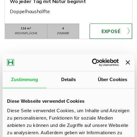
Wo jeder Tag mit Natur beginnt
Doppelhaushälfte
114 m²
4
WOHNFLÄCHE
ZIMMER
Zustimmung
Details
Über Cookies
Bad Segeberg
Fahrenkrug
Glasau-Sarau
Heiderfeld
Henstedt-Ulzburg
Itzstedt
Kaltenkirchen
Kisdorf
Klein Gladebrügge
Nahe
Neumünster
Norderstedt
Diese Webseite verwendet Cookies
Quickborn
Schackendorf
Seth
Sievershütten
Diese Seite verwendet Cookies, um Inhalte und Anzeigen
Stuvenborn
Todesfelde
zu personalisieren, Funktionen für soziale Medien
anbieten zu können und die Zugriffe auf unsere Webseite
Eigentumswohnungen Bad Segeberg
Eigentumswohnung Bad
zu analysieren. Außerdem geben wir Informationen zu
Segeberg
Immo Bad Segeberg
Wohnungen Bad Segeberg