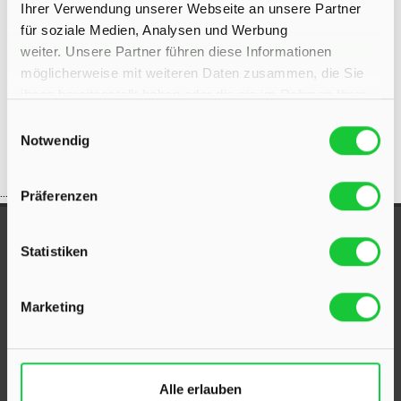
Ihrer Verwendung unserer Webseite an unsere Partner
Wohnung suche Bad Segeberg
Wohnungssuche Bad
für soziale Medien, Analysen und Werbung
Segeberg
Wohnungsanzeigen Bad Segeberg
Wohnung Bad
weiter. Unsere Partner führen diese Informationen
Segeberg
kaufen Bad Segeberg
Immobilie Bad Segeberg
möglicherweise mit weiteren Daten zusammen, die Sie
Immobilien Bad Segeberg
Immobilienkauf Bad Segeberg
ihnen bereitgestellt haben oder die sie im Rahmen Ihrer
Nutzung der Dienste gesammelt haben.
Einwilligungsauswahl
Notwendig
...
Präferenzen
UNSERE AUSZEICHNUNGEN
Statistiken
Marketing
Alle erlauben