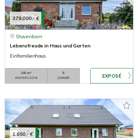
379.000,- €
Stuvenborn
Lebensfreude in Haus und Garten
Einfamilienhaus
115 m²
5
WOHNFLÄCHE
ZIMMER
1.650,- €