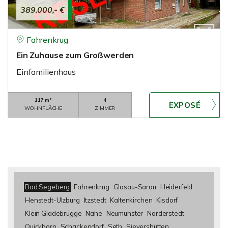
389.000,- €
Fahrenkrug
Ein Zuhause zum Großwerden
Einfamilienhaus
117 m²
4
WOHNFLÄCHE
ZIMMER
Bad Segeberg
Fahrenkrug
Glasau-Sarau
Heiderfeld
Henstedt-Ulzburg
Itzstedt
Kaltenkirchen
Kisdorf
Klein Gladebrügge
Nahe
Neumünster
Norderstedt
Quickborn
Schackendorf
Seth
Sievershütten