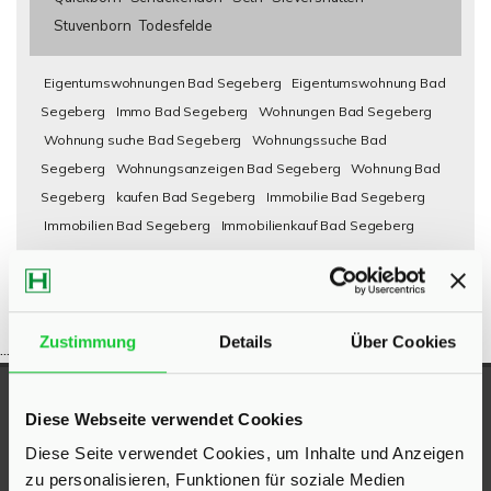
Stuvenborn
Todesfelde
Eigentumswohnungen Bad Segeberg
Eigentumswohnung Bad
Segeberg
Immo Bad Segeberg
Wohnungen Bad Segeberg
Wohnung suche Bad Segeberg
Wohnungssuche Bad
Segeberg
Wohnungsanzeigen Bad Segeberg
Wohnung Bad
Segeberg
kaufen Bad Segeberg
Immobilie Bad Segeberg
Immobilien Bad Segeberg
Immobilienkauf Bad Segeberg
Zustimmung
Details
Über Cookies
...
UNSERE AUSZEICHNUNGEN
Diese Webseite verwendet Cookies
Diese Seite verwendet Cookies, um Inhalte und Anzeigen
zu personalisieren, Funktionen für soziale Medien