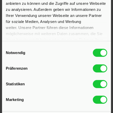
anbieten zu können und die Zugriffe auf unsere Webseite
zu analysieren. Außerdem geben wir Informationen zu
Ihrer Verwendung unserer Webseite an unsere Partner
für soziale Medien, Analysen und Werbung
weiter. Unsere Partner führen diese Informationen
möglicherweise mit weiteren Daten zusammen, die Sie
ihnen bereitgestellt haben oder die sie im Rahmen Ihrer
Nutzung der Dienste gesammelt haben.
Einwilligungsauswahl
Notwendig
KONTAKT
Präferenzen
Hinrichsen Immobilien GmbH
Statistiken
23795 Klein Rönnau
Bollmoor 2
Marketing
Telefon:
04551 901690